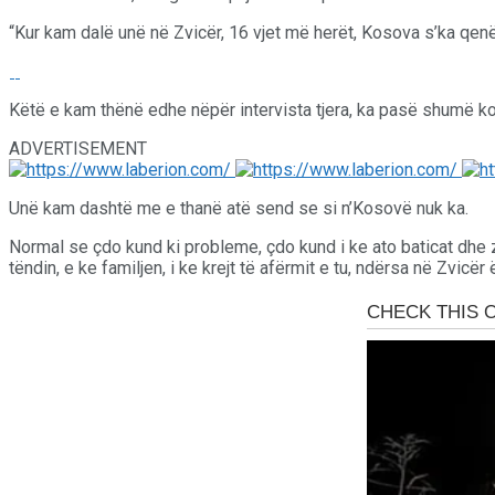
“Kur kam dalë unë në Zvicër, 16 vjet më herët, Kosova s’ka qen
Këtë e kam thënë edhe nëpër intervista tjera, ka pasë shumë k
ADVERTISEMENT
Unë kam dashtë me e thanë atë send se si n’Kosovë nuk ka.
Normal se çdo kund ki probleme, çdo kund i ke ato baticat dhe 
tëndin, e ke familjen, i ke krejt të afërmit e tu, ndërsa në Zvicër