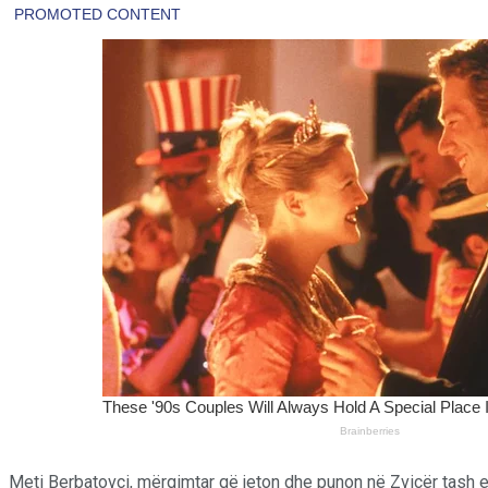
Meti Berbatovci, mërgimtar që jeton dhe punon në Zvicër tash e 