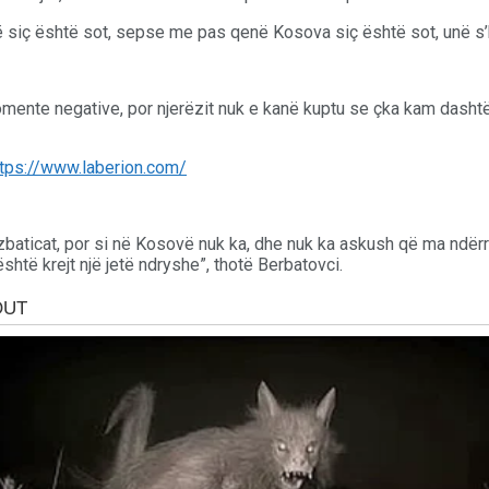
ë siç është sot, sepse me pas qenë Kosova siç është sot, unë s’
omente negative, por njerëzit nuk e kanë kuptu se çka kam dasht
zbaticat, por si në Kosovë nuk ka, dhe nuk ka askush që ma ndër
 është krejt një jetë ndryshe”, thotë Berbatovci.