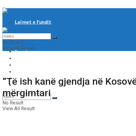
Lajmet e Fundit
Kosove
Shqipëri
Rajoni & Bota
No Result
Moti
View All Result
Sport
Showbiz
Shëndeti
Të tjera
Tech & Auto
“Të ish kanë gjendja në Kosovë 
Video
mërgimtari
No Result
View All Result