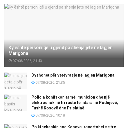
Ky është personi që u gjend pa shenja jete në lagjen
Marigona
07/08/2026, 21:43
Dyshohet për vetëvrasje në lagjen Marigona
07/08/2026, 21:35
Policia konfiskon armë, municion dhe një
elektroshok në tri raste të ndara në Podujevë,
Fushë Kosovë dhe Prishtinë
07/08/2026, 10:18
Po ktheheshin nga Kosova, raportohet se tre