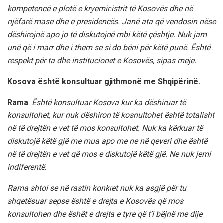
kompetencë e plotë e kryeministrit të Kosovës dhe në
njëfarë mase dhe e presidencës. Janë ata që vendosin nëse
dëshirojnë apo jo të diskutojnë mbi këtë çështje. Nuk jam
unë që i marr dhe i them se si do bëni për këtë punë. Është
respekt për ta dhe institucionet e Kosovës, sipas meje.
Kosova është konsultuar gjithmonë me Shqipërinë.
Rama
:
Është konsultuar Kosova kur ka dëshiruar të
konsultohet, kur nuk dëshiron të kosnultohet është totalisht
në të drejtën e vet të mos konsultohet. Nuk ka kërkuar të
diskutojë këtë gjë me mua apo me ne në qeveri dhe është
në të drejtën e vet që mos e diskutojë këtë gjë. Ne nuk jemi
indiferentë
.
Rama shtoi se në rastin konkret nuk ka asgjë për tu
shqetësuar sepse është e drejta e Kosovës që mos
konsultohen dhe ëshët e drejta e tyre që t’i bëjnë me dije