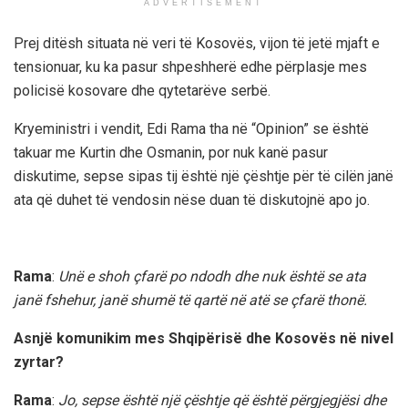
ADVERTISEMENT
Prej ditësh situata në veri të Kosovës, vijon të jetë mjaft e
tensionuar, ku ka pasur shpeshherë edhe përplasje mes
policisë kosovare dhe qytetarëve serbë.
Kryeministri i vendit, Edi Rama tha në “Opinion” se është
takuar me Kurtin dhe Osmanin, por nuk kanë pasur
diskutime, sepse sipas tij është një çështje për të cilën janë
ata që duhet të vendosin nëse duan të diskutojnë apo jo.
Rama
:
Unë e shoh çfarë po ndodh dhe nuk është se ata
janë fshehur, janë shumë të qartë në atë se çfarë thonë.
Asnjë komunikim mes Shqipërisë dhe Kosovës në nivel
zyrtar?
Rama
:
Jo, sepse është një çështje që është përgjegjësi dhe