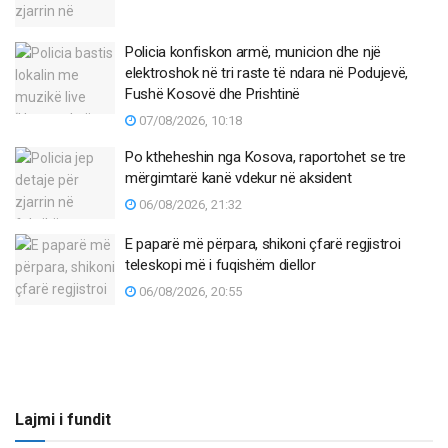
Policia konfiskon armë, municion dhe një
elektroshok në tri raste të ndara në Podujevë,
Fushë Kosovë dhe Prishtinë
07/08/2026, 10:18
Po ktheheshin nga Kosova, raportohet se tre
mërgimtarë kanë vdekur në aksident
06/08/2026, 21:32
E paparë më përpara, shikoni çfarë regjistroi
teleskopi më i fuqishëm diellor
06/08/2026, 20:55
Lajmi i fundit