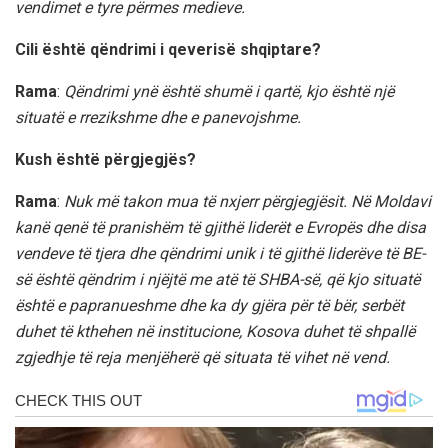
vendimet e tyre përmes medieve.
Cili është qëndrimi i qeverisë shqiptare?
Rama
:
Qëndrimi ynë është shumë i qartë, kjo është një
situatë e rrezikshme dhe e panevojshme.
Kush është përgjegjës?
Rama
:
Nuk më takon mua të nxjerr përgjegjësit. Në Moldavi
kanë qenë të pranishëm të gjithë liderët e Evropës dhe disa
vendeve të tjera dhe qëndrimi unik i të gjithë liderëve të BE-
së është qëndrim i njëjtë me atë të SHBA-së, që kjo situatë
është e papranueshme dhe ka dy gjëra për të bër, serbët
duhet të kthehen në institucione, Kosova duhet të shpallë
zgjedhje të reja menjëherë që situata të vihet në vend.