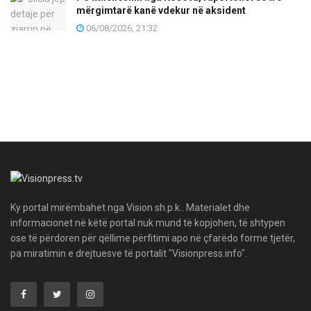
mërgimtarë kanë vdekur në aksident
06/08/2026, 21:32
Ky portal mirëmbahet nga Vision sh.p.k.. Materialet dhe
informacionet në këtë portal nuk mund të kopjohen, të shtypen
ose të përdoren për qëllime përfitimi apo në çfarëdo forme tjetër,
pa miratimin e drejtuesve të portalit "Visionpress.info".