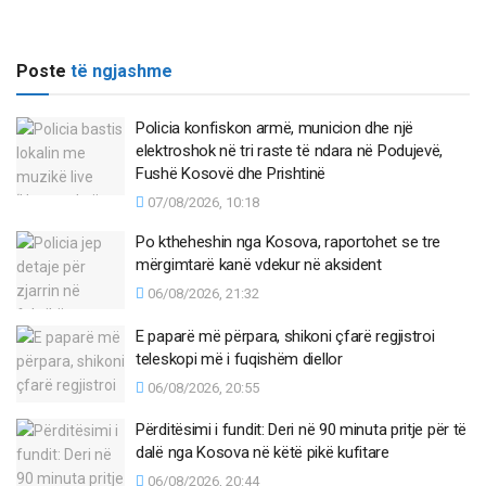
Poste
të ngjashme
Policia konfiskon armë, municion dhe një
elektroshok në tri raste të ndara në Podujevë,
Fushë Kosovë dhe Prishtinë
07/08/2026, 10:18
Po ktheheshin nga Kosova, raportohet se tre
mërgimtarë kanë vdekur në aksident
06/08/2026, 21:32
E paparë më përpara, shikoni çfarë regjistroi
teleskopi më i fuqishëm diellor
06/08/2026, 20:55
Përditësimi i fundit: Deri në 90 minuta pritje për të
dalë nga Kosova në këtë pikë kufitare
06/08/2026, 20:44