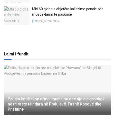
Mbi 60 gjoba e dhjetëra kallëzime penale për
mosdeklarim të pasurisë
06/08/2026, 20:40
Lajmi i fundit
Policia konfiskon armë, municion dhe një elektroshok
në tri raste të ndara në Podujevë, Fushë Kosovë dhe
Prishtinë