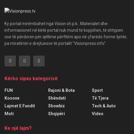
Ky portal mirëmbahet nga Vision sh.p.k.. Materialet dhe
informacionet në këtë portal nuk mund të kopjohen, të shtypen
ose të përdoren për qëllime përfitimi apo në çfarëdo forme tjetër,
pa miratimin e drejtuesve të portalit "Visionpress.info".
Kërko sipas kategorisë
FUN
Rajoni & Bota
Sport
Kosove
Shëndeti
Të Tjera
Lajmet E Fundit
Showbiz
Tech & Auto
Moti
Shqipëri
Video
Ke një lajm?