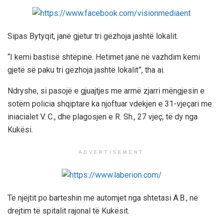
Sipas Bytyqit, janë gjetur tri gëzhoja jashtë lokalit.
“I kemi bastisë shtëpinë. Hetimet janë në vazhdim kemi
gjetë së paku tri gëzhoja jashtë lokalit”, tha ai.
Ndryshe, si pasojë e gjuajtjes me armë zjarri mëngjesin e
sotëm policia shqiptare ka njoftuar vdekjen e 31-vjeçari me
iniacialet V. C., dhe plagosjen e R. Sh., 27 vjeç, të dy nga
Kukësi.
ADVERTISEMENT
Të njëjtit po barteshin me automjet nga shtetasi A.B., në
drejtim të spitalit rajonal të Kukësit.