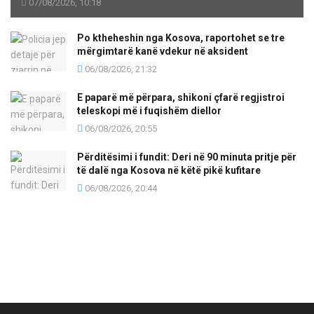
07/08/2026, 10:18
Po ktheheshin nga Kosova, raportohet se tre
mërgimtarë kanë vdekur në aksident
06/08/2026, 21:32
E paparë më përpara, shikoni çfarë regjistroi
teleskopi më i fuqishëm diellor
06/08/2026, 20:55
Përditësimi i fundit: Deri në 90 minuta pritje për
të dalë nga Kosova në këtë pikë kufitare
06/08/2026, 20:44