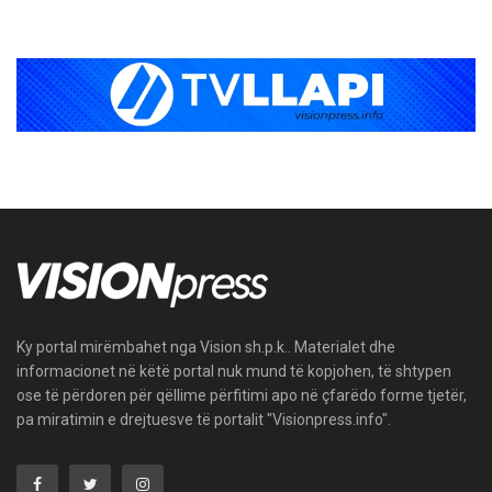
Ky portal mirëmbahet nga Vision sh.p.k.. Materialet dhe
informacionet në këtë portal nuk mund të kopjohen, të shtypen
ose të përdoren për qëllime përfitimi apo në çfarëdo forme tjetër,
pa miratimin e drejtuesve të portalit "Visionpress.info".