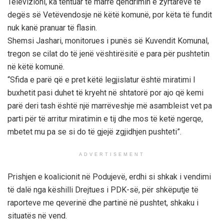
Televizioni, ka tentuar të marrë qëndrimin e zyrtarëve të
degës së Vetëvendosje në këtë komunë, por këta të fundit
nuk kanë pranuar të flasin.
Shemsi Jashari, monitorues i punës së Kuvendit Komunal,
tregon se cilat do të jenë vështirësitë e para për pushtetin
në këtë komunë.
“Sfida e parë që e pret këtë legjislatur është miratimi I
buxhetit pasi duhet të kryeht në shtatorë por ajo që kemi
parë deri tash është një marrëveshje më asambleist vet pa
parti për të arritur miratimin e tij dhe mos të ketë ngerqe,
mbetet mu pa se si do të gjejë zgjidhjen pushteti”.
ADVERTISEMENT
Prishjen e koalicionit në Podujevë, erdhi si shkak i vendimi
të dalë nga këshilli Drejtues i PDK-së, për shkëputje të
raporteve me qeverinë dhe partinë në pushtet, shkaku i
situatës në vend.