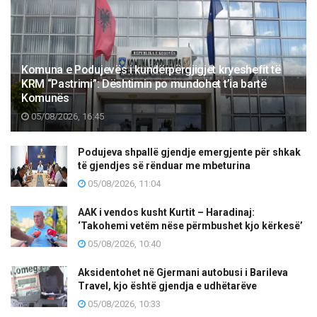
Komuna e Podujevës i kundërpërgjigjet kryeshefit të
KRM “Pastrimi”: Dështimin po mundohet t’ia bartë
Komunës
05/08/2026, 16:45
Podujeva shpallë gjendje emergjente për shkak
të gjendjes së rënduar me mbeturina
05/08/2026, 11:04
AAK i vendos kusht Kurtit – Haradinaj:
‘Takohemi vetëm nëse përmbushet kjo kërkesë’
05/08/2026, 10:40
Aksidentohet në Gjermani autobusi i Barileva
Travel, kjo është gjendja e udhëtarëve
05/08/2026, 10:33