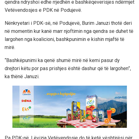
qendra ndryshoi edhe rrjedhën e bashkëqeverisjes ndërmjet
Vetëvendosjes e PDK në Podujevë.
Nënkryetari i PDK-së, në Podujevë, Burim Januzi thotë deri
në momentin kur kanë marr njoftimin nga qendra se duhet të
largohen nga koalicioni, bashkpunimin e kishin mjaftë të
mirë.
“Bashkëpunimi ka qenë shumë mirë në kemi pasur dy
drejtori këtu por pas prishjes është dashur që të largohen”,
ka thënë Januzi.
Pa PDK-në, Lëvizja Vetëvendosje do të ketë vështirësi për