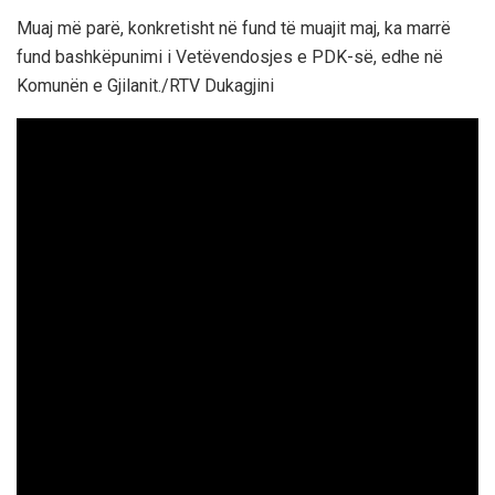
Muaj më parë, konkretisht në fund të muajit maj, ka marrë
fund bashkëpunimi i Vetëvendosjes e PDK-së, edhe në
Komunën e Gjilanit./RTV Dukagjini