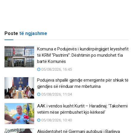
Poste
të ngjashme
Komuna e Podujevës i kundërpërgjigjet kryeshefit
të KRM “Pastrimi”: Dështimin po mundohet t’ia
bartë Komunës
05/08/2026, 16:45
Podujeva shpallë gjendje emergjente për shkak të
gjendjes së rënduar me mbeturina
05/08/2026, 11:04
AAK i vendos kusht Kurtit – Haradinaj: ‘Takohemi
vetëm nëse përmbushet kjo kërkesë’
05/08/2026, 10:40
Aksidentohet në Gjermani autobusi i Barileva