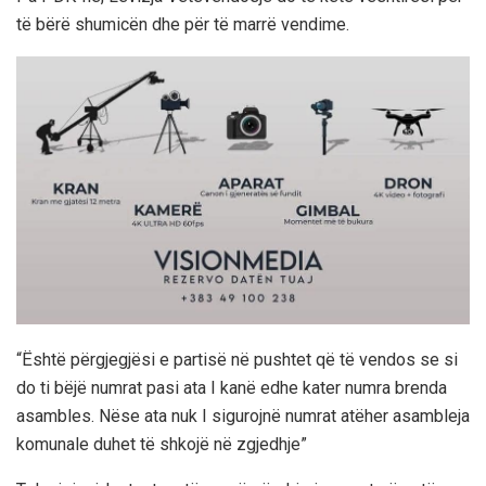
të bërë shumicën dhe për të marrë vendime.
“Është përgjegjësi e partisë në pushtet që të vendos se si
do ti bëjë numrat pasi ata I kanë edhe kater numra brenda
asambles. Nëse ata nuk I sigurojnë numrat atëher asambleja
komunale duhet të shkojë në zgjedhje”