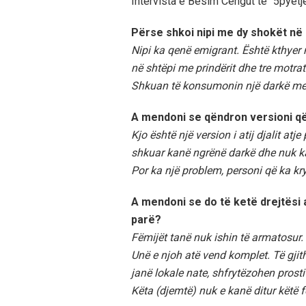
Intervista e Besim Cengut te “5pyetje
Përse shkoi nipi me dy shokët në
Nipi ka qenë emigrant. Është kthyer 
në shtëpi me prindërit dhe tre motra
Shkuan të konsumonin një darkë meqë
A mendoni se qëndron versioni që 
Kjo është një version i atij djalit atj
shkuar kanë ngrënë darkë dhe nuk k
Por ka një problem, personi që ka k
A mendoni se do të ketë drejtësi 
parë?
Fëmijët tanë nuk ishin të armatosur.
Unë e njoh atë vend komplet. Të gjitha
janë lokale nate, shfrytëzohen prosti
Këta (djemtë) nuk e kanë ditur këtë 