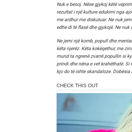
Nuk e besoj. Nëse gjykoj këtë veprimin
rezultat i një kulture edukimi nga aj
me ardhur me diskutuar. Ne nuk jemi 
edhe di të flasë dhe gjykojë. Ne nuk d
Ne jemi një komb, popull dhe mental
këta njerëz. Këta kokëqethur, me zin
mund ta ngrenë zvarrë popullin si ky o
prindi dhe nëna e vet krahëthatë. Si 
kjo do të ishte skandaloze. Dobësia