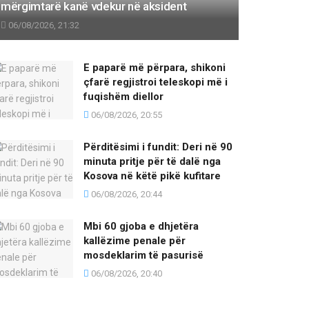
mërgimtarë kanë vdekur në aksident
06/08/2026, 21:32
E paparë më përpara, shikoni
çfarë regjistroi teleskopi më i
fuqishëm diellor
06/08/2026, 20:55
Përditësimi i fundit: Deri në 90
minuta pritje për të dalë nga
Kosova në këtë pikë kufitare
06/08/2026, 20:44
Mbi 60 gjoba e dhjetëra
kallëzime penale për
mosdeklarim të pasurisë
06/08/2026, 20:40