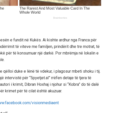
nesën e fundit në Kukës. Ai kishte ardhur nga Franca për
ndërrimit të viteve me familjen, prindërit dhe tre motrat, të
kë për të konsumuar një darkë. Por mbrëmja në lokalin e
le.
e qëlloi duke e lënë të vdekur, i plagosur mbeti shoku i tij.
 intervistë për “5pyetjet.al” rrëfen detaje të tjera të
utori i krimit, Dibran Hoxhaj i njohur si “Kobra” do të dalë
ër krimet për të cilat është akuzuar.