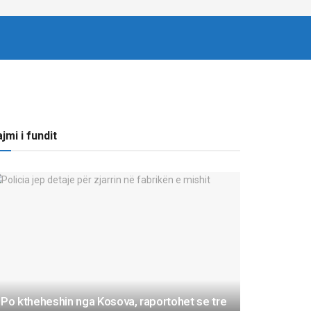
SHËNDETI
TË TJERA
TECH & AUTO
jmi i fundit
Po ktheheshin nga Kosova, raportohet se tre