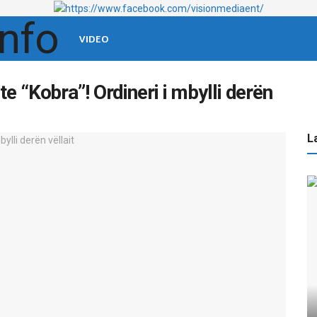
LAJMET E FUNDIT
SPORT
SHOWBIZ
VIDEO
 te “Kobra”! Ordineri i mbylli derën
La