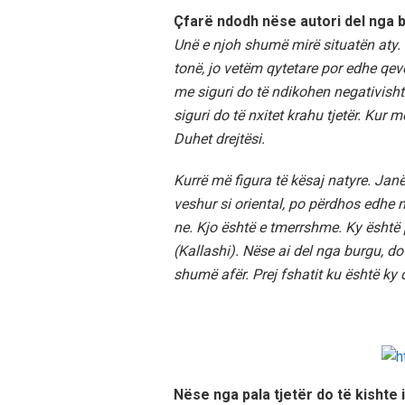
Çfarë ndodh nëse autori del nga 
Unë e njoh shumë mirë situatën aty. 
tonë, jo vetëm qytetare por edhe qeve
me siguri do të ndikohen negativisht 
siguri do të nxitet krahu tjetër. Kur
Duhet drejtësi.
Kurrë më figura të kësaj natyre. Jan
veshur si oriental, po përdhos edhe m
ne. Kjo është e tmerrshme. Ky është
(Kallashi). Nëse ai del nga burgu, do
shumë afër. Prej fshatit ku është ky d
Nëse nga pala tjetër do të kishte in