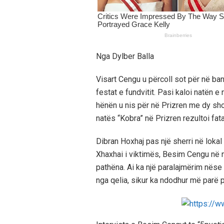
Nga Dylber Balla
Visart Cengu u përcoll sot për në ba
festat e fundvitit. Pasi kaloi natën e 
hënën u nis për në Prizren me dy sho
natës “Kobra” në Prizren rezultoi fata
Dibran Hoxhaj pas një sherri në lokal 
Xhaxhai i viktimës, Besim Cengu në një
pathëna. Ai ka një paralajmërim nëse a
nga qelia, sikur ka ndodhur më parë p