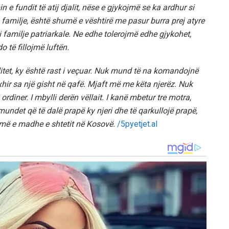
 e fundit të atij djalit, nëse e gjykojmë se ka ardhur si
o familje, është shumë e vështirë me pasur burra prej atyre
familje patriarkale. Ne edhe tolerojmë edhe gjykohet,
o të fillojmë luftën.
itet, ky është rast i veçuar. Nuk mund të na komandojnë
xhir sa një gisht në qafë. Mjaft më me këta njerëz. Nuk
rdiner. I mbylli derën vëllait. I kanë mbetur tre motra,
mundet që të dalë prapë ky njeri dhe të qarkullojë prapë,
 më e madhe e shtetit në Kosovë.
/5pyetjet.al