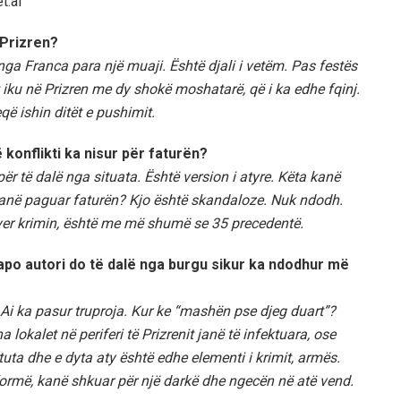
t.al”
 Prizren?
nga Franca para një muaji. Është djali i vetëm. Pas festës
t iku në Prizren me dy shokë moshatarë, që i ka edhe fqinj.
 ishin ditët e pushimit.
konflikti ka nisur për faturën?
e për të dalë nga situata. Është version i atyre. Këta kanë
anë paguar faturën? Kjo është skandaloze. Nuk ndodh.
ryer krimin, është me më shumë se 35 precedentë.
apo autori do të dalë nga burgu sikur ka ndodhur më
 Ai ka pasur truproja. Kur ke “mashën pse djeg duart”?
 lokalet në periferi të Prizrenit janë të infektuara, ose
tuta dhe e dyta aty është edhe elementi i krimit, armës.
formë, kanë shkuar për një darkë dhe ngecën në atë vend.