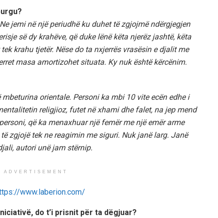
burgu?
Ne jemi në një periudhë ku duhet të zgjojmë ndërgjegjen
risje së dy krahëve, që duke lënë këta njerëz jashtë, këta
tek krahu tjetër. Nëse do ta nxjerrës vrasësin e djalit me
 merret masa amortizohet situata. Ky nuk është kërcënim.
ë mbeturina orientale. Personi ka mbi 10 vite ecën edhe i
entalitetin religjioz, futet në xhami dhe falet, na jep mend
 personi, që ka menaxhuar një femër me një emër arme
 të zgjojë tek ne reagimin me siguri. Nuk janë larg. Janë
jali, autori unë jam stërnip.
ADVERTISEMENT
iciativë, do t’i prisnit për ta dëgjuar?