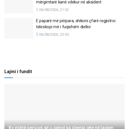
mërgimtarë kanë vdekur në aksident
06/08/2026, 21:32
E paparë më përpara, shikoni çfarë regjistroi
teleskopi më i fuqishëm diellor
06/08/2026, 20:55
Lajmi i fundit
Ky është personi që u gjend pa shenja jete në lagjen