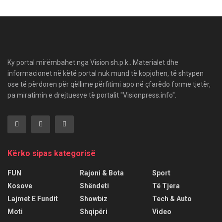
Ky portal mirëmbahet nga Vision sh.p.k.. Materialet dhe
informacionet në këtë portal nuk mund të kopjohen, të shtypen
ose të përdoren për qëllime përfitimi apo në çfarëdo forme tjetër,
pa miratimin e drejtuesve të portalit "Visionpress.info".
Kërko sipas kategorisë
FUN
Rajoni & Bota
Sport
Kosove
Shëndeti
Të Tjera
Lajmet E Fundit
Showbiz
Tech & Auto
Moti
Shqipëri
Video