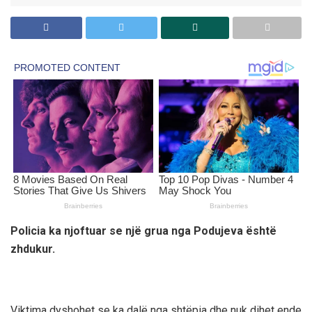
Policia ka njoftuar se një grua nga Podujeva është
zhdukur.
Viktima dyshohet se ka dalë nga shtëpia dhe nuk dihet ende