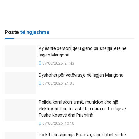
Poste
të ngjashme
Ky është personi që u gjend pa shenja jete në
lagjen Marigona
07/08/2026, 21:43
Dyshohet për vetëvrasje në lagjen Marigona
07/08/2026, 21:35
Policia konfiskon armë, municion dhe një
elektroshok në tri raste të ndara në Podujevë,
Fushë Kosovë dhe Prishtinë
07/08/2026, 10:18
Po ktheheshin nga Kosova, raportohet se tre