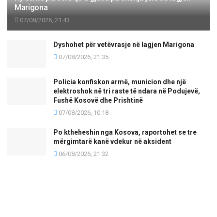
Marigona
07/08/2026, 21:43
Dyshohet për vetëvrasje në lagjen Marigona
07/08/2026, 21:35
Policia konfiskon armë, municion dhe një
elektroshok në tri raste të ndara në Podujevë,
Fushë Kosovë dhe Prishtinë
07/08/2026, 10:18
Po ktheheshin nga Kosova, raportohet se tre
mërgimtarë kanë vdekur në aksident
06/08/2026, 21:32