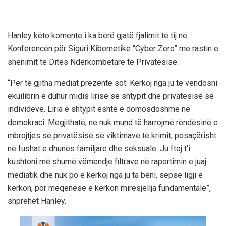
Hanley këto komente i ka bërë gjatë fjalimit të tij në
Konferencën për Siguri Kibernetike “Cyber Zero” me rastin e
shënimit të Ditës Ndërkombëtare të Privatësisë.
“Për të gjitha mediat prezente sot: Kërkoj nga ju të vendosni
ekuilibrin e duhur midis lirisë së shtypit dhe privatësisë së
individëve. Liria e shtypit është e domosdoshme në
demokraci. Megjithatë, ne nuk mund të harrojmë rëndësinë e
mbrojtjes së privatësisë së viktimave të krimit, posaçërisht
në fushat e dhunës familjare dhe seksuale. Ju ftoj t’i
kushtoni më shumë vëmendje filtrave në raportimin e juaj
mediatik dhe nuk po e kërkoj nga ju ta bëni, sepse ligji e
kërkon, por meqenëse e kërkon mirësjellja fundamentale”,
shprehet Hanley.