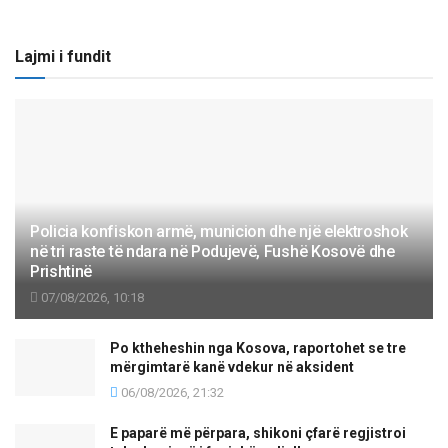
Lajmi i fundit
Policia konfiskon armë, municion dhe një elektroshok
në tri raste të ndara në Podujevë, Fushë Kosovë dhe
Prishtinë
07/08/2026, 10:18
Po ktheheshin nga Kosova, raportohet se tre
mërgimtarë kanë vdekur në aksident
06/08/2026, 21:32
E paparë më përpara, shikoni çfarë regjistroi