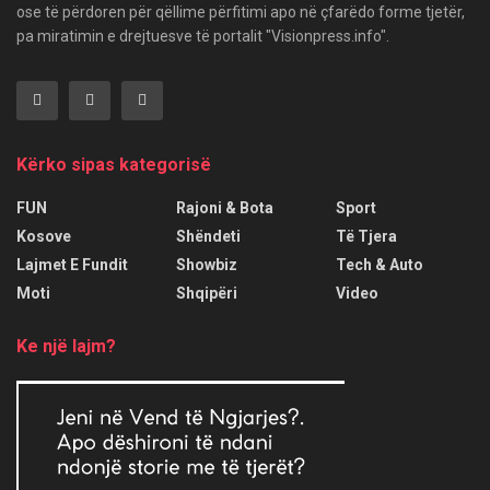
ose të përdoren për qëllime përfitimi apo në çfarëdo forme tjetër,
pa miratimin e drejtuesve të portalit "Visionpress.info".
Kërko sipas kategorisë
FUN
Rajoni & Bota
Sport
Kosove
Shëndeti
Të Tjera
Lajmet E Fundit
Showbiz
Tech & Auto
Moti
Shqipëri
Video
Ke një lajm?