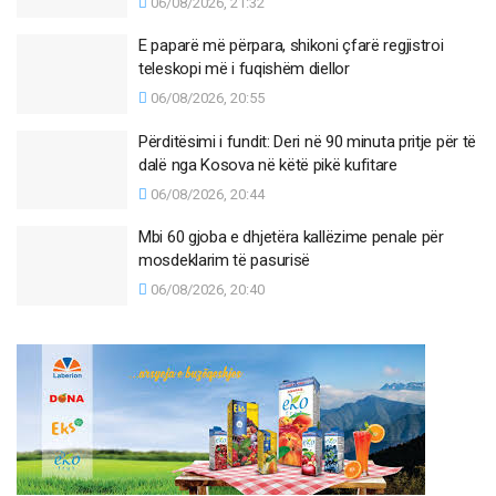
06/08/2026, 21:32
E paparë më përpara, shikoni çfarë regjistroi
teleskopi më i fuqishëm diellor
06/08/2026, 20:55
Përditësimi i fundit: Deri në 90 minuta pritje për të
dalë nga Kosova në këtë pikë kufitare
06/08/2026, 20:44
Mbi 60 gjoba e dhjetëra kallëzime penale për
mosdeklarim të pasurisë
06/08/2026, 20:40