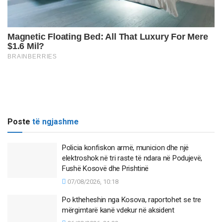
Poste
të ngjashme
Policia konfiskon armë, municion dhe një
elektroshok në tri raste të ndara në Podujevë,
Fushë Kosovë dhe Prishtinë
07/08/2026, 10:18
Po ktheheshin nga Kosova, raportohet se tre
mërgimtarë kanë vdekur në aksident