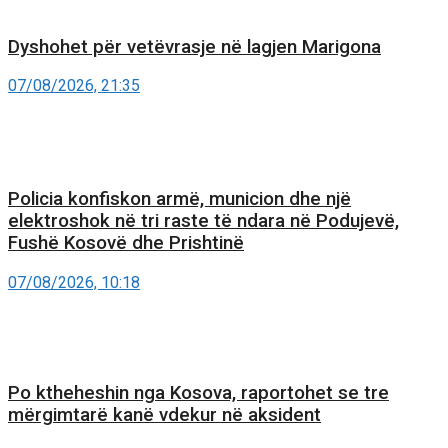
Dyshohet për vetëvrasje në lagjen Marigona
07/08/2026, 21:35
Policia konfiskon armë, municion dhe një
elektroshok në tri raste të ndara në Podujevë,
Fushë Kosovë dhe Prishtinë
07/08/2026, 10:18
Po ktheheshin nga Kosova, raportohet se tre
mërgimtarë kanë vdekur në aksident