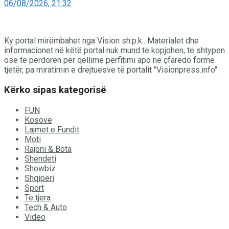
06/08/2026, 21:32
Ky portal mirëmbahet nga Vision sh.p.k.. Materialet dhe
informacionet në këtë portal nuk mund të kopjohen, të shtypen
ose të përdoren për qëllime përfitimi apo në çfarëdo forme
tjetër, pa miratimin e drejtuesve të portalit "Visionpress.info".
Kërko sipas kategorisë
FUN
Kosove
Lajmet e Fundit
Moti
Rajoni & Bota
Shëndeti
Showbiz
Shqipëri
Sport
Të tjera
Tech & Auto
Video