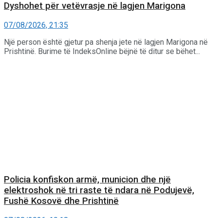
Dyshohet për vetëvrasje në lagjen Marigona
07/08/2026, 21:35
Një person është gjetur pa shenja jete në lagjen Marigona në
Prishtinë. Burime të IndeksOnline bëjnë të ditur se bëhet...
Policia konfiskon armë, municion dhe një
elektroshok në tri raste të ndara në Podujevë,
Fushë Kosovë dhe Prishtinë