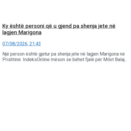
Ky është personi që u gjend pa shenja jete në
lagjen Marigona
07/08/2026, 21:43
Një person është gjetur pa shenja jete në lagjen Marigona në
Prishtinë. IndeksOnline mëson se bëhet fjalë për Milot Balaj...