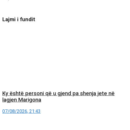
Lajmi i fundit
Ky është personi që u gjend pa shenja jete në
lagjen Marigona
07/08/2026, 21:43