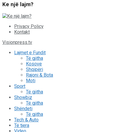
Ke një lajm?
Privacy Policy
Kontakt
Visionpress.tv
Lajmet e Fundit
Të gjitha
Kosove
Shqipëri
Rajoni & Bota
Moti
Sport
Të gjitha
Showbiz
Të gjitha
Shëndeti
Të gjitha
Tech & Auto
Të tjera
Video