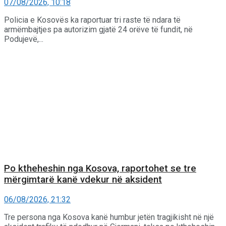
07/08/2026, 10:18
Policia e Kosovës ka raportuar tri raste të ndara të
armëmbajtjes pa autorizim gjatë 24 orëve të fundit, në
Podujevë,...
Po ktheheshin nga Kosova, raportohet se tre
mërgimtarë kanë vdekur në aksident
06/08/2026, 21:32
Tre persona nga Kosova kanë humbur jetën tragjikisht në një