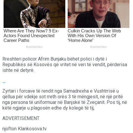
Rreshteri policor Afrim Bunjaku bëhet polici i dytë i
Republikës së Kosovës që vritet në veri të vendit, përderisa
ishte në detyrë.
Zyrtari i forcave të rendit nga Samadrexha e Vushtrrisë u
qëllua për vdekje sot rreth orës 3 të mëngjesit, në një pritë
nga persona të uniformuar në Banjskë të Zveçanit. Pos tij, në
këtë ngjarje u plagosën edhe dy kolegë të tij,
ADVERTISEMENT
njofton Klankosova.tv.