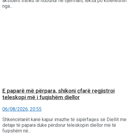
aksident trafiku të ndodhur në Gjermani, teksa po ktheheshin
nga...
E paparë më përpara, shikoni çfarë regjistroi
teleskopi më i fuqishëm diellor
06/08/2026, 20:55
Shkencëtarët kanë kapur imazhe të sipërfaqes së Diellit me
detaje të papara duke përdorur teleskopin diellor më të
fuqishëm në...