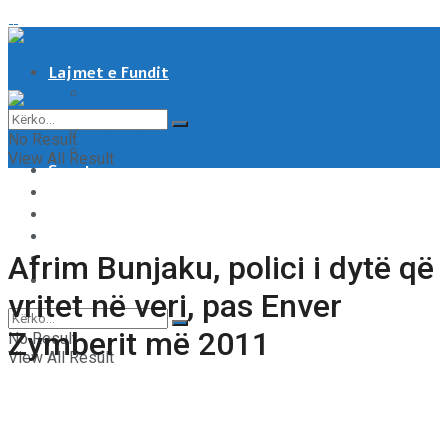
Lajmet e Fundit
Kosove
Shqipëri
Rajoni & Bota
No Result
Moti
View All Result
Sport
Showbiz
Shëndeti
Të tjera
Tech & Auto
Afrim Bunjaku, polici i dytë që
Video
vritet në veri, pas Enver
Zymberit më 2011
No Result
View All Result