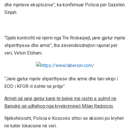
dhe mjeteve eksplozive”, ka konfirmuar Policia për Gazetën
Sinjali.
“Gjatë kontrollit në njërin nga Tre Rrokaqiejt, janë gjetur mjete
shpërthyese dhe armë”, tha zëvendësdrejtori rajonal për
veri, Veton Elshani.
“Janë gjetur mjete shpërthyese dhe armë dhe tani ekipi i
EOD i KFOR-it është në pritje”.
Armët që janë gjetur kanë të bëjnë me rastin e sulmit në
Banjskë që udhëhoq nga kryekrimineli Milan Radojiçiq.
Njëkohësisht, Policia e Kosovës shtoi se aksioni po kryhet
në katër lokacione në veri.