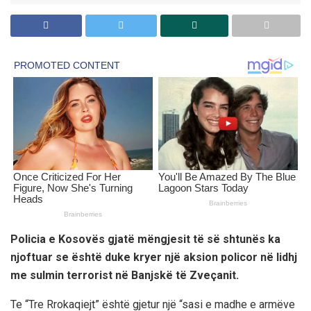
Policia e Kosovës gjatë mëngjesit të së shtunës ka
njoftuar se është duke kryer një aksion policor në lidhj
me sulmin terrorist në Banjskë të Zveçanit.
Te “Tre Rrokaqiejt” është gjetur një “sasi e madhe e armëve