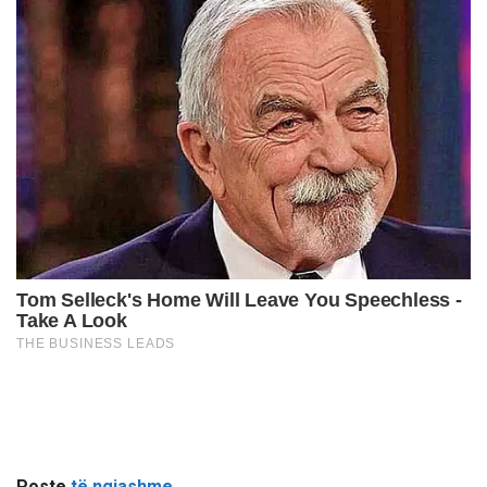
Poste
të ngjashme