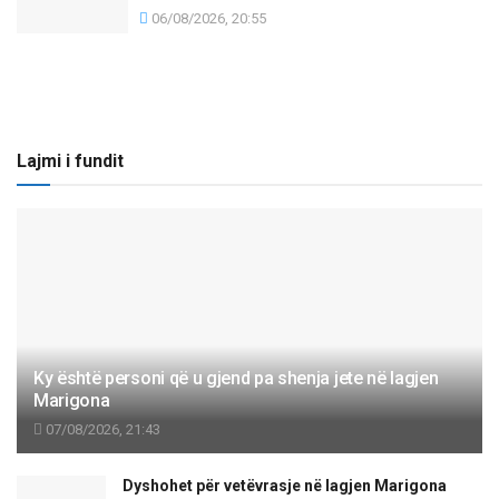
06/08/2026, 20:55
Lajmi i fundit
Ky është personi që u gjend pa shenja jete në lagjen
Marigona
07/08/2026, 21:43
Dyshohet për vetëvrasje në lagjen Marigona