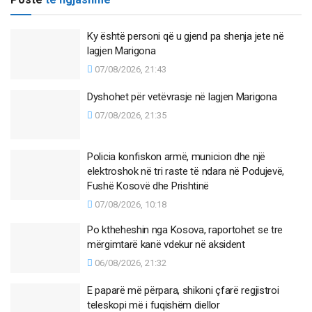
Ky është personi që u gjend pa shenja jete në
lagjen Marigona
07/08/2026, 21:43
Dyshohet për vetëvrasje në lagjen Marigona
07/08/2026, 21:35
Policia konfiskon armë, municion dhe një
elektroshok në tri raste të ndara në Podujevë,
Fushë Kosovë dhe Prishtinë
07/08/2026, 10:18
Po ktheheshin nga Kosova, raportohet se tre
mërgimtarë kanë vdekur në aksident
06/08/2026, 21:32
E paparë më përpara, shikoni çfarë regjistroi
teleskopi më i fuqishëm diellor