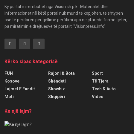
Ky portal mirëmbahet nga Vision sh.p.k.. Materialet dhe
informacionet në këtë portal nuk mund të kopjohen, të shtypen
ose të përdoren për qëllime përfitimi apo në çfarëdo forme tjetër,
pa miratimin e drejtuesve të portalit "Visionpress.info".
Kërko sipas kategorisë
FUN
Rajoni & Bota
Sport
Kosove
Shëndeti
Të Tjera
Lajmet E Fundit
Showbiz
Tech & Auto
Moti
Shqipëri
Video
Ke një lajm?