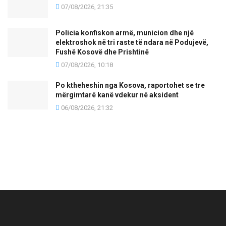
07/08/2026, 21:35
Policia konfiskon armë, municion dhe një
elektroshok në tri raste të ndara në Podujevë,
Fushë Kosovë dhe Prishtinë
07/08/2026, 10:18
Po ktheheshin nga Kosova, raportohet se tre
mërgimtarë kanë vdekur në aksident
06/08/2026, 21:32