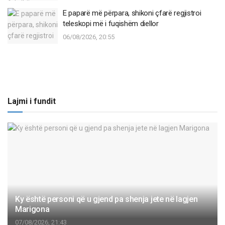
E paparë më përpara, shikoni çfarë regjistroi
teleskopi më i fuqishëm diellor
06/08/2026, 20:55
Lajmi i fundit
Ky është personi që u gjend pa shenja jete në lagjen
Marigona
07/08/2026, 21:43