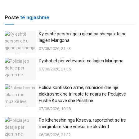
Poste
të ngjashme
Ky është personi që u gjend pa shenja jete në
lagjen Marigona
07/08/2026, 21:43
Dyshohet për vetëvrasje në lagjen Marigona
07/08/2026, 21:35
Policia konfiskon armë, municion dhe një
elektroshok në tri raste të ndara në Podujevë,
Fushë Kosovë dhe Prishtinë
07/08/2026, 10:18
Po ktheheshin nga Kosova, raportohet se tre
mërgimtarë kanë vdekur në aksident
06/08/2026, 21:32