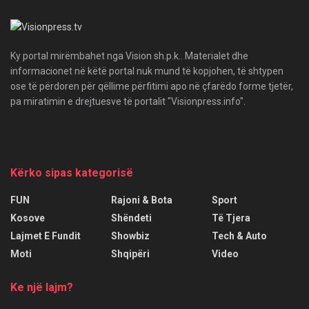
Ky portal mirëmbahet nga Vision sh.p.k.. Materialet dhe
informacionet në këtë portal nuk mund të kopjohen, të shtypen
ose të përdoren për qëllime përfitimi apo në çfarëdo forme tjetër,
pa miratimin e drejtuesve të portalit "Visionpress.info".
Kërko sipas kategorisë
FUN
Rajoni & Bota
Sport
Kosove
Shëndeti
Të Tjera
Lajmet E Fundit
Showbiz
Tech & Auto
Moti
Shqipëri
Video
Ke një lajm?