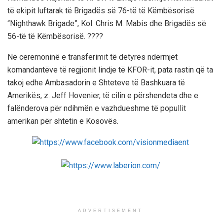
të ekipit luftarak të Brigadës së 76-të të Këmbësorisë
“Nighthawk Brigade”, Kol. Chris M. Mabis dhe Brigadës së
56-të të Këmbësorisë. ????
Në ceremoninë e transferimit të detyrës ndërmjet
komandantëve të regjionit lindje të KFOR-it, pata rastin që ta
takoj edhe Ambasadorin e Shteteve të Bashkuara të
Amerikës, z. Jeff Hovenier, të cilin e përshendeta dhe e
falënderova për ndihmën e vazhdueshme të popullit
amerikan për shtetin e Kosovës.
ADVERTISEMENT