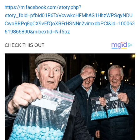
https://m.facebook.com/story.php?
story_fbid=pfbid01R6TxVcvwkcHFMhAG1HhzWPSqyNDU
CwoBRPq8gCX9vEfQoXBFrHSNNn2vimxdbPCl&id=100063
619866890&mibextid=Nif5oz