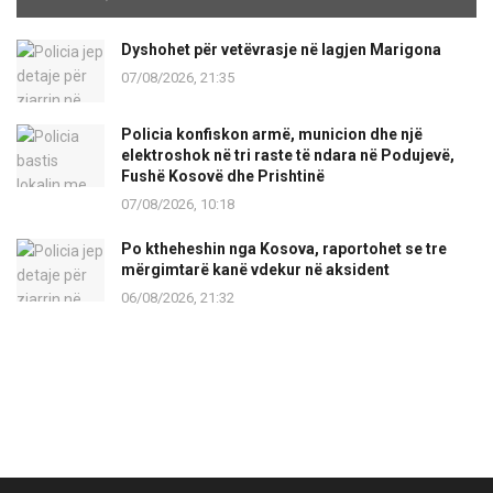
Dyshohet për vetëvrasje në lagjen Marigona
07/08/2026, 21:35
Policia konfiskon armë, municion dhe një
elektroshok në tri raste të ndara në Podujevë,
Fushë Kosovë dhe Prishtinë
07/08/2026, 10:18
Po ktheheshin nga Kosova, raportohet se tre
mërgimtarë kanë vdekur në aksident
06/08/2026, 21:32