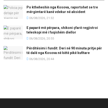
Po ktheheshin nga Kosova, raportohet se tre
mërgimtarë kanë vdekur në aksident
06/08/2026, 21:32
E paparë më përpara, shikoni çfarë regjistroi
teleskopi më i fuqishëm diellor
06/08/2026, 20:55
Përditësimi i fundit: Deri në 90 minuta pritje për
të dalë nga Kosova në këtë pikë kufitare
06/08/2026, 20:44