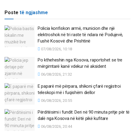
Poste
të ngjashme
Policia konfiskon armë, municion dhe një
elektroshok në tri raste të ndara në Podujevë,
Fushë Kosovë dhe Prishtinë
07/08/2026, 10:18
Po ktheheshin nga Kosova, raportohet se tre
mërgimtarë kanë vdekur në aksident
06/08/2026, 21:32
E paparë më përpara, shikoni çfarë regjistroi
teleskopi më i fuqishëm diellor
06/08/2026, 20:55
Përditësimi i fundit: Deri në 90 minuta pritje për të
dalë nga Kosova në këtë pikë kufitare
06/08/2026, 20:44