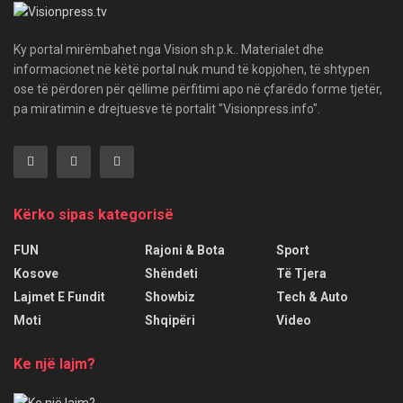
Ky portal mirëmbahet nga Vision sh.p.k.. Materialet dhe
informacionet në këtë portal nuk mund të kopjohen, të shtypen
ose të përdoren për qëllime përfitimi apo në çfarëdo forme tjetër,
pa miratimin e drejtuesve të portalit "Visionpress.info".
Kërko sipas kategorisë
FUN
Rajoni & Bota
Sport
Kosove
Shëndeti
Të Tjera
Lajmet E Fundit
Showbiz
Tech & Auto
Moti
Shqipëri
Video
Ke një lajm?