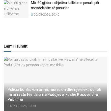
Mbi 60 gjoba e dhjetëra kallëzime penale për
mosdeklarim të pasurisë
06/08/2026, 20:40
Lajmi i fundit
Policia konfiskon armë, municion dhe një elektroshok
në tri raste të ndara në Podujevë, Fushë Kosovë dhe
Prishtinë
07/08/2026, 10:18