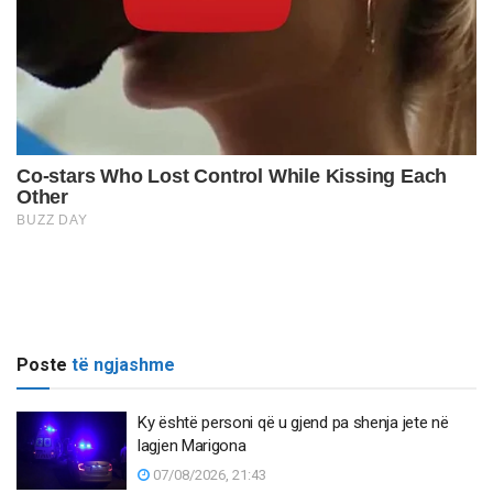
Poste
të ngjashme
Ky është personi që u gjend pa shenja jete në
lagjen Marigona
07/08/2026, 21:43