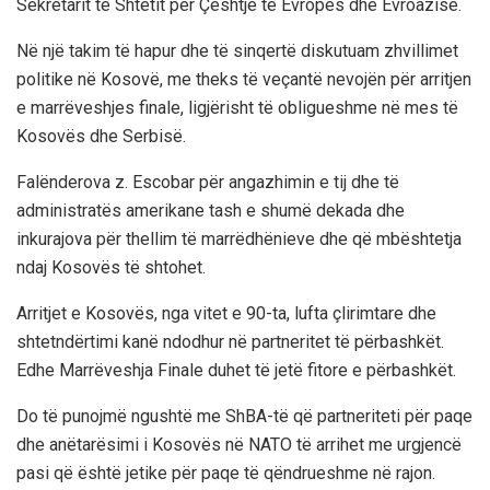
Sekretarit të Shtetit për Çështje të Evropës dhe Evroazisë.
Në një takim të hapur dhe të sinqertë diskutuam zhvillimet
politike në Kosovë, me theks të veçantë nevojën për arritjen
e marrëveshjes finale, ligjërisht të obligueshme në mes të
Kosovës dhe Serbisë.
Falënderova z. Escobar për angazhimin e tij dhe të
administratës amerikane tash e shumë dekada dhe
inkurajova për thellim të marrëdhënieve dhe që mbështetja
ndaj Kosovës të shtohet.
Arritjet e Kosovës, nga vitet e 90-ta, lufta çlirimtare dhe
shtetndërtimi kanë ndodhur në partneritet të përbashkët.
Edhe Marrëveshja Finale duhet të jetë fitore e përbashkët.
Do të punojmë ngushtë me ShBA-të që partneriteti për paqe
dhe anëtarësimi i Kosovës në NATO të arrihet me urgjencë
pasi që është jetike për paqe të qëndrueshme në rajon.