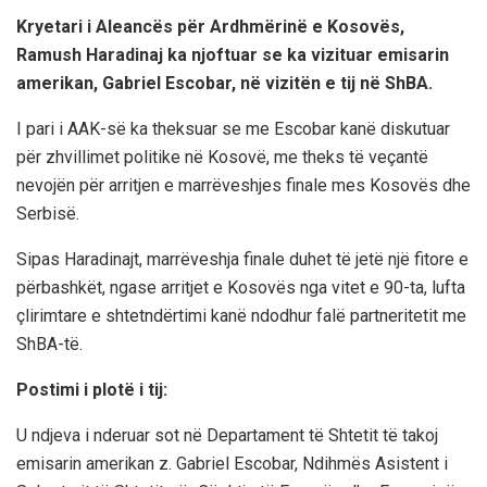
Kryetari i Aleancës për Ardhmërinë e Kosovës,
Ramush Haradinaj ka njoftuar se ka vizituar emisarin
amerikan, Gabriel Escobar, në vizitën e tij në ShBA.
I pari i AAK-së ka theksuar se me Escobar kanë diskutuar
për zhvillimet politike në Kosovë, me theks të veçantë
nevojën për arritjen e marrëveshjes finale mes Kosovës dhe
Serbisë.
Sipas Haradinajt, marrëveshja finale duhet të jetë një fitore e
përbashkët, ngase arritjet e Kosovës nga vitet e 90-ta, lufta
çlirimtare e shtetndërtimi kanë ndodhur falë partneritetit me
ShBA-të.
Postimi i plotë i tij:
U ndjeva i nderuar sot në Departament të Shtetit të takoj
emisarin amerikan z. Gabriel Escobar, Ndihmës Asistent i