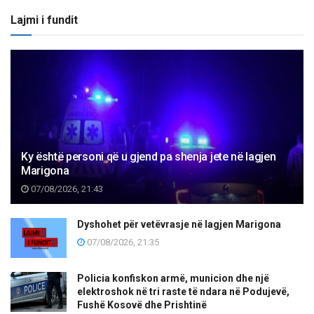
Lajmi i fundit
Ky është personi që u gjend pa shenja jete në lagjen
Marigona
07/08/2026, 21:43
Dyshohet për vetëvrasje në lagjen Marigona
07/08/2026, 21:35
Policia konfiskon armë, municion dhe një
elektroshok në tri raste të ndara në Podujevë,
Fushë Kosovë dhe Prishtinë