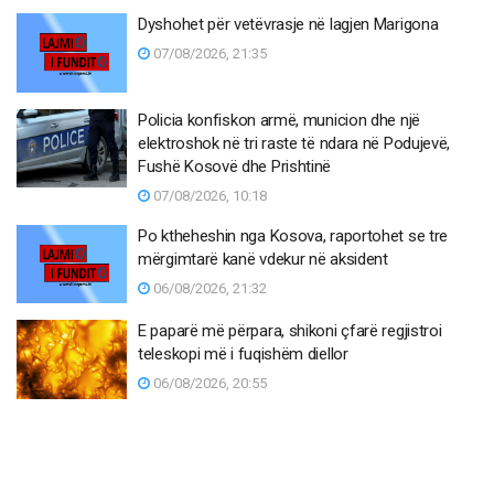
Dyshohet për vetëvrasje në lagjen Marigona
07/08/2026, 21:35
Policia konfiskon armë, municion dhe një
elektroshok në tri raste të ndara në Podujevë,
Fushë Kosovë dhe Prishtinë
07/08/2026, 10:18
Po ktheheshin nga Kosova, raportohet se tre
mërgimtarë kanë vdekur në aksident
06/08/2026, 21:32
E paparë më përpara, shikoni çfarë regjistroi
teleskopi më i fuqishëm diellor
06/08/2026, 20:55