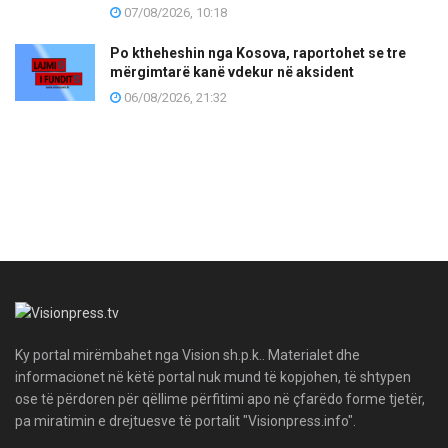
07/08/2026, 10:18
Po ktheheshin nga Kosova, raportohet se tre
mërgimtarë kanë vdekur në aksident
06/08/2026, 21:32
Ky portal mirëmbahet nga Vision sh.p.k.. Materialet dhe
informacionet në këtë portal nuk mund të kopjohen, të shtypen
ose të përdoren për qëllime përfitimi apo në çfarëdo forme tjetër,
pa miratimin e drejtuesve të portalit "Visionpress.info".