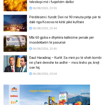
teleskopi më i fuqishëm diellor
06/08/2026, 20:55
Përditësimi i fundit: Deri në 90 minuta pritje për të
dalë nga Kosova në këtë pikë kufitare
06/08/2026, 20:44
Mbi 60 gjoba e dhjetëra kallëzime penale për
mosdeklarim të pasurisë
06/08/2026, 20:40
Daut Haradinaj – Kurtit: Sa mirë po të sheh kombi
në çfarë derexhe ke ardhë – mos lësho pe, krejt
ose hiç
06/08/2026, 20:04