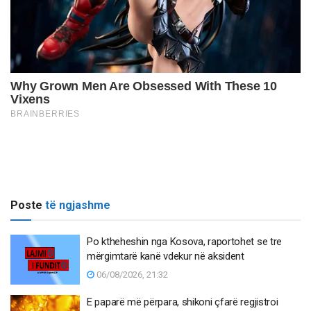
Poste
të ngjashme
Po ktheheshin nga Kosova, raportohet se tre
mërgimtarë kanë vdekur në aksident
06/08/2026, 21:32
E paparë më përpara, shikoni çfarë regjistroi