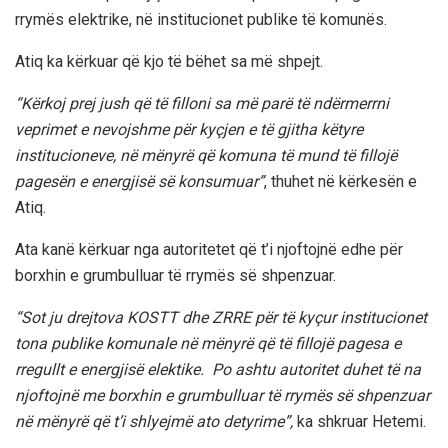
rrymës elektrike, në institucionet publike të komunës.
Atiq ka kërkuar që kjo të bëhet sa më shpejt.
“Kërkoj prej jush që të filloni sa më parë të ndërmerrni
veprimet e nevojshme për kyçjen e të gjitha këtyre
institucioneve, në mënyrë që komuna të mund të fillojë
pagesën e energjisë së konsumuar”
, thuhet në kërkesën e
Atiq.
Ata kanë kërkuar nga autoritetet që t’i njoftojnë edhe për
borxhin e grumbulluar të rrymës së shpenzuar.
“Sot ju drejtova KOSTT dhe ZRRE për të kyçur institucionet
tona publike komunale në mënyrë që të fillojë pagesa e
rregullt e energjisë elektike. Po ashtu autoritet duhet të na
njoftojnë me borxhin e grumbulluar të rrymës së shpenzuar
në mënyrë që t’i shlyejmë ato detyrime”,
ka shkruar Hetemi.