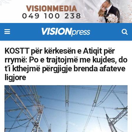
KOSTT për kërkesën e Atiqit për
rrymë: Po e trajtojmë me kujdes, do
t’i kthejmë përgjigje brenda afateve
ligjore