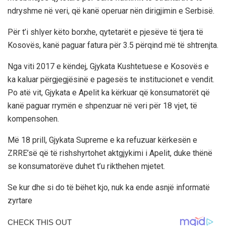
ndryshme në veri, që kanë operuar nën dirigjimin e Serbisë.
Për t’i shlyer këto borxhe, qytetarët e pjesëve të tjera të
Kosovës, kanë paguar fatura për 3.5 përqind më të shtrenjta.
Nga viti 2017 e këndej, Gjykata Kushtetuese e Kosovës e
ka kaluar përgjegjësinë e pagesës te institucionet e vendit.
Po atë vit, Gjykata e Apelit ka kërkuar që konsumatorët që
kanë paguar rrymën e shpenzuar në veri për 18 vjet, të
kompensohen.
Më 18 prill, Gjykata Supreme e ka refuzuar kërkesën e
ZRRE’së që të rishshyrtohet aktgjykimi i Apelit, duke thënë
se konsumatorëve duhet t’u rikthehen mjetet.
Se kur dhe si do të bëhet kjo, nuk ka ende asnjë informatë
zyrtare