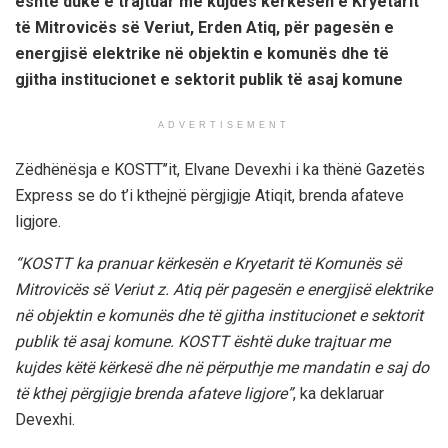
është duke e trajtuar me kujdes kërkesën e Kryetarit
të Mitrovicës së Veriut, Erden Atiq, për pagesën e
energjisë elektrike në objektin e komunës dhe të
gjitha institucionet e sektorit publik të asaj komune
ADVERTISEMENT
Zëdhënësja e KOSTT’’it, Elvane Devexhi i ka thënë Gazetës
Express se do t’i kthejnë përgjigje Atiqit, brenda afateve
ligjore.
“KOSTT ka pranuar kërkesën e Kryetarit të Komunës së
Mitrovicës së Veriut z. Atiq për pagesën e energjisë elektrike
në objektin e komunës dhe të gjitha institucionet e sektorit
publik të asaj komune. KOSTT është duke trajtuar me
kujdes këtë kërkesë dhe në përputhje me mandatin e saj do
të kthej përgjigje brenda afateve ligjore”
, ka deklaruar
Devexhi.