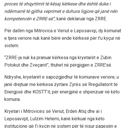
proces të shqyrtimit të kësaj kërkese dhe është duke i
ndërmarrë të gjitha veprimet e duhura ligjore që janë nën
kompetencën e ZRRE-së”,
kanë deklaruar nga ZRRE.
Për dallim nga Mitrovica e Veriut e Leposaviqi, dy komunat
e tjera veriore nuk kanë bërë ende kërkesë për t’u kyçur në
sistem.
“ZRRE-ja nuk ka pranuar kërkesa nga kryetarët e Zubin
Potokut dhe Zveçanit”, thuhet në përgjigjen e ZRRE’së.
Ndryshe, kryetarët e sapozgjedhur të komunave veriore, u
janë drejtuar me kërkesa zyrtare Zyrës së Rregullatorit të
Energjisë dhe KOSTT’it, për energjinë e shpenzuar në këto
komuna.
Kryetari i Mitrovicës së Veriut, Erden Atiq dhe ai i
Leposaviqit, Lulzim Hetemi, kanë kërkuar nga këto
institucione që t’i kyçin në sistem për të nisur pagesën e