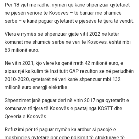
Për 18 vjet me radhë, rrymën që kanë shpenzuar qytetarët
në pjesën veriore të Kosovës – të banuar me shumicë
serbe – e kanë paguar qytetarët e pjesëve të tjera të vendit.
Vlera e rrymës së shpenzuar gjatë vitit 2022 në katër
komunat me shumicë serbe në veri të Kosovës, është mbi
63 milionë euro.
Në vitin 2021, kjo vlerë ka qenë rreth 42 milionë euro, e
sipas një kalkulim të Institutit GAP rezulton se në periudhën
2010-2020, qytetarët në veri kanë shpenzuar mbi 132
milionë euro energji elektrike.
Shpenzimet janë paguar deri në vitin 2017 nga qytetarët e
komunave të tjera të Kosovës e pastaj nga KOSTT dhe
Qeveria e Kosovës.
Refuzimi për të paguar rrymën ka ardhur si pasojë e
mosbindjes qytetare por edhe ndikimit të strukturave të