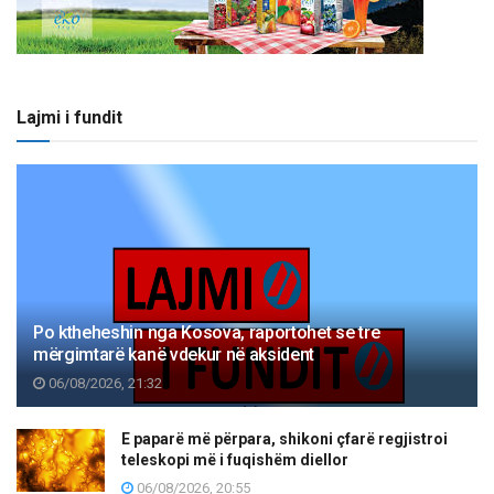
Lajmi i fundit
Po ktheheshin nga Kosova, raportohet se tre
mërgimtarë kanë vdekur në aksident
06/08/2026, 21:32
E paparë më përpara, shikoni çfarë regjistroi
teleskopi më i fuqishëm diellor
06/08/2026, 20:55