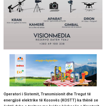
Operatori i Sistemit, Transmisionit dhe Tregut të
energjisë elektrike të Kosovës (KOSTT) ka thënë se