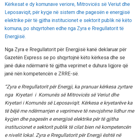
Kërkesat e dy komunave veriore, Mitrovicës së Veriut dhe
Leposaviqit, për kyçje në sistem dhe pagesën e energjisë
elektrike për të gjitha institucionet e sektorit publik në këto
komuna, po shqyrtohen edhe nga Zyra e Rregullatorit të
Energjisë.
Nga Zyra e Rregullatorit për Energjisë kanë deklaruar për
Gazetën Express se po shqyrtojnë këto kërkesa dhe se
janë duke ndërmarrë të gjitha veprimet e duhura ligjore që
janë nën kompetencën e ZRRE-së.
“Zyra e Rregullatorit për Energji, ka pranuar kërkesa zyrtare
nga Kryetari i Komunës së Mitrovicës së Veriut dhe
Kryetari i Komunës së Leposaviqit. Kërkesa e kryetarëve ka
të bëjë me ndërmarrjen e veprimeve të nevojshme lidhur me
kyçjen dhe pagesën e energjisë elektrike për të gjitha
institucionet e sektorit publik të cilat bien në kompetencën
e nivelit lokal. Zyra e Rregullatorit për Energji është në