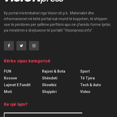
Ky portal mirëmbahet nga Vision sh.p.k.. Materialet dhe
informacionet në këtë portal nuk mund të kopjohen, të shtypen
ose të përdoren për qëllime përfitimi apo në çfarëdo forme tjetër,
pa miratimin e drejtuesve të portalit "Visionpress.info".
Kërko sipas kategorisë
FUN
Rajoni & Bota
Sport
Kosove
Shëndeti
Të Tjera
Lajmet E Fundit
Showbiz
Tech & Auto
Moti
Shqipëri
Video
Ke një lajm?