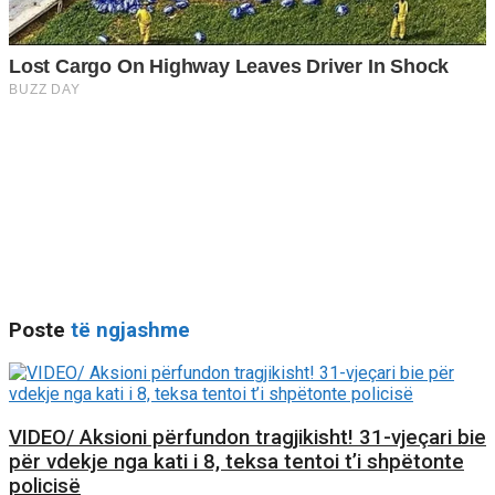
Poste
të ngjashme
VIDEO/ Aksioni përfundon tragjikisht! 31-vjeçari bie
për vdekje nga kati i 8, teksa tentoi t’i shpëtonte
policisë