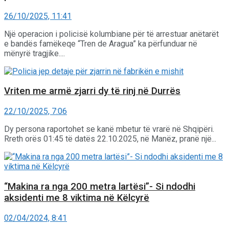
26/10/2025, 11:41
Një operacion i policisë kolumbiane për të arrestuar anëtarët
e bandës famëkeqe “Tren de Aragua” ka përfunduar në
mënyrë tragjike....
Vriten me armë zjarri dy të rinj në Durrës
22/10/2025, 7:06
Dy persona raportohet se kanë mbetur të vrarë në Shqipëri.
Rreth orës 01:45 të datës 22.10.2025, në Manëz, pranë një...
“Makina ra nga 200 metra lartësi”- Si ndodhi
aksidenti me 8 viktima në Këlcyrë
02/04/2024, 8:41