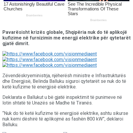
Pavarësisht krizës globale, Shqipëria nuk do të aplikojë
kufizime në furnizimin me energji elektrike për qytetarët
gjatë dimrit.
Zëvendëskryeministrja, njëherësh ministre e Infrastrukturës
dhe Energjisë, Belinda Balluku siguroi qytetarët se nuk do të
ketë kufizime të energjisë elektrike.
Deklarata e Ballukut u bë gjatë inspektimit të punimeve në
lotin shtatë të Unazës së Madhe të Tiranës.
“Nuk do të ketë kufizime të energjisë elektrike, ashtu sikurse
nuk kemi dëshirë të aplikojmë as fashën 800 kW”, deklaroi
Balluku.