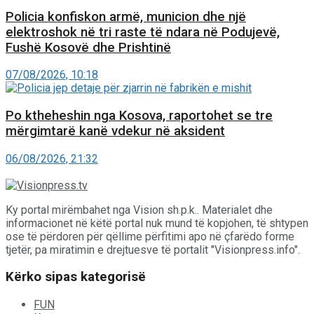
Policia konfiskon armë, municion dhe një
elektroshok në tri raste të ndara në Podujevë,
Fushë Kosovë dhe Prishtinë
07/08/2026, 10:18
Po ktheheshin nga Kosova, raportohet se tre
mërgimtarë kanë vdekur në aksident
06/08/2026, 21:32
Ky portal mirëmbahet nga Vision sh.p.k.. Materialet dhe
informacionet në këtë portal nuk mund të kopjohen, të shtypen
ose të përdoren për qëllime përfitimi apo në çfarëdo forme
tjetër, pa miratimin e drejtuesve të portalit "Visionpress.info".
Kërko sipas kategorisë
FUN