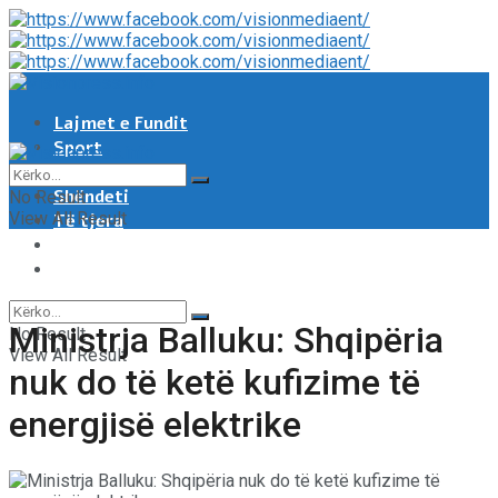
Lajmet e Fundit
Sport
Showbiz
Shëndeti
No Result
View All Result
Të tjera
Tech & Auto
Video
Ministrja Balluku: Shqipëria
No Result
View All Result
nuk do të ketë kufizime të
energjisë elektrike