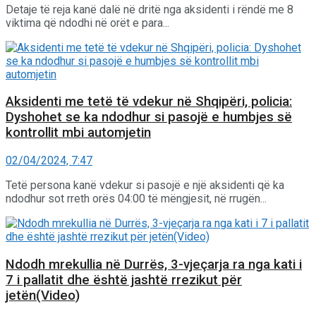
Detaje të reja kanë dalë në dritë nga aksidenti i rëndë me 8
viktima që ndodhi në orët e para...
Aksidenti me tetë të vdekur në Shqipëri, policia:
Dyshohet se ka ndodhur si pasojë e humbjes së
kontrollit mbi automjetin
02/04/2024, 7:47
Tetë persona kanë vdekur si pasojë e një aksidenti që ka
ndodhur sot rreth orës 04:00 të mëngjesit, në rrugën...
Ndodh mrekullia në Durrës, 3-vjeçarja ra nga kati i
7 i pallatit dhe është jashtë rrezikut për
jetën(Video)