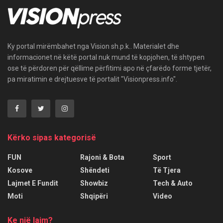
Ky portal mirëmbahet nga Vision sh.p.k.. Materialet dhe
informacionet në këtë portal nuk mund të kopjohen, të shtypen
ose të përdoren për qëllime përfitimi apo në çfarëdo forme tjetër,
pa miratimin e drejtuesve të portalit "Visionpress.info".
Kërko sipas kategorisë
FUN
Rajoni & Bota
Sport
Kosove
Shëndeti
Të Tjera
Lajmet E Fundit
Showbiz
Tech & Auto
Moti
Shqipëri
Video
Ke një lajm?