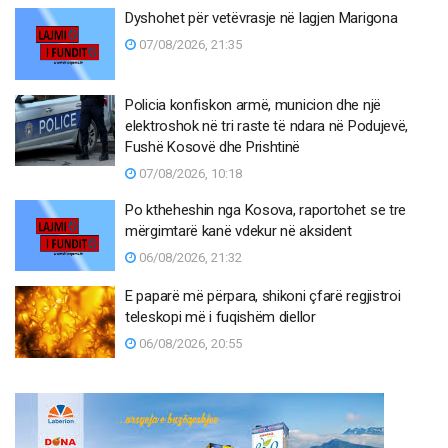
Dyshohet për vetëvrasje në lagjen Marigona
07/08/2026, 21:35
Policia konfiskon armë, municion dhe një
elektroshok në tri raste të ndara në Podujevë,
Fushë Kosovë dhe Prishtinë
07/08/2026, 10:18
Po ktheheshin nga Kosova, raportohet se tre
mërgimtarë kanë vdekur në aksident
06/08/2026, 21:32
E paparë më përpara, shikoni çfarë regjistroi
teleskopi më i fuqishëm diellor
06/08/2026, 20:55