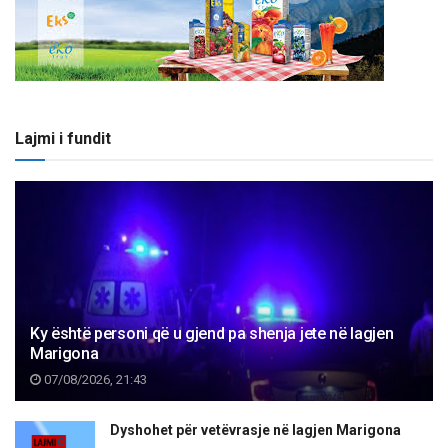
Lajmi i fundit
Ky është personi që u gjend pa shenja jete në lagjen
Marigona
07/08/2026, 21:43
Dyshohet për vetëvrasje në lagjen Marigona