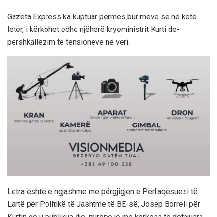
Gazeta Express ka kuptuar përmes burimeve se në këtë
letër, i kërkohet edhe njëherë kryeministrit Kurti de-
përshkallëzim të tensioneve në veri.
Letra është e ngjashme me përgjigjen e Përfaqësuesi të
Lartë për Politikë të Jashtme të BE-së, Josep Borrell për
Kurtin që u publikua dje, mirëpo jo me kërkesa të detajuara.