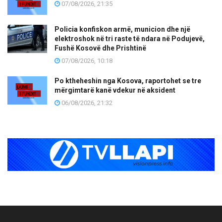
07/08/2026, 21:35
Policia konfiskon armë, municion dhe një
elektroshok në tri raste të ndara në Podujevë,
Fushë Kosovë dhe Prishtinë
07/08/2026, 10:18
Po ktheheshin nga Kosova, raportohet se tre
mërgimtarë kanë vdekur në aksident
06/08/2026, 21:32