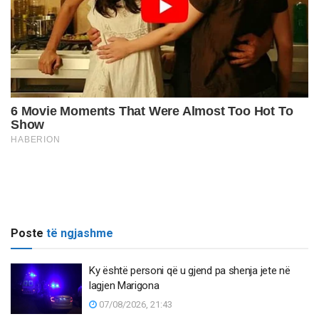
Poste
të ngjashme
Ky është personi që u gjend pa shenja jete në
lagjen Marigona
07/08/2026, 21:43