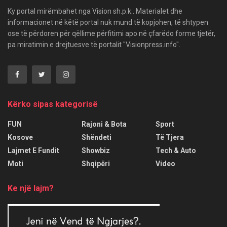
Ky portal mirëmbahet nga Vision sh.p.k.. Materialet dhe
informacionet në këtë portal nuk mund të kopjohen, të shtypen
ose të përdoren për qëllime përfitimi apo në çfarëdo forme tjetër,
pa miratimin e drejtuesve të portalit "Visionpress.info".
Kërko sipas kategorisë
FUN
Rajoni & Bota
Sport
Kosove
Shëndeti
Të Tjera
Lajmet E Fundit
Showbiz
Tech & Auto
Moti
Shqipëri
Video
Ke një lajm?