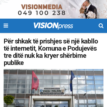
Për shkak të prishjes së një kabllo
të internetit, Komuna e Podujevës
tre ditë nuk ka kryer shërbime
publike