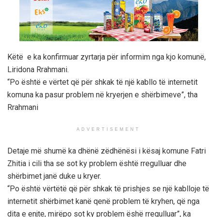
Këtë e ka konfirmuar zyrtarja për informim nga kjo komunë,
Liridona Rrahmani.
“Po është e vërtet që për shkak të një kabllo të internetit
komuna ka pasur problem në kryerjen e shërbimeve”, tha
Rrahmani
ADVERTISEMENT
Detaje më shumë ka dhënë zëdhënësi i kësaj komune Fatri
Zhitia i cili tha se sot ky problem është rregulluar dhe
shërbimet janë duke u kryer.
“Po është vërtëtë që për shkak të prishjes se një kablloje të
internetit shërbimet kanë qenë problem të kryhen, që nga
dita e enjte, mirëpo sot ky problem ëshë rregulluar”, ka