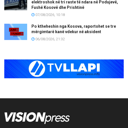
elektroshok në tri raste të ndara në Podujevë,
Fushë Kosovë dhe Prishtinë
07/08/2026, 10:18
Po ktheheshin nga Kosova, raportohet se tre
mërgimtarë kanë vdekur në aksident
06/08/2026, 21:32