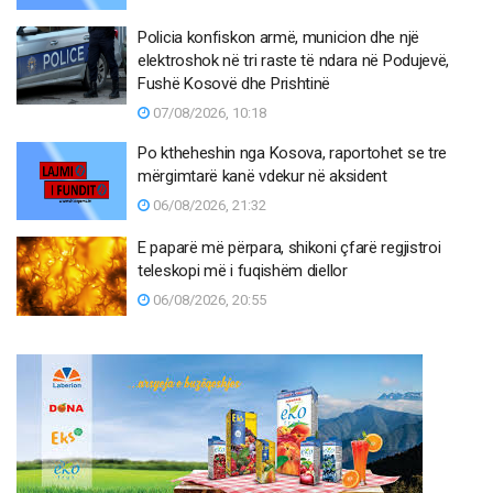
Policia konfiskon armë, municion dhe një
elektroshok në tri raste të ndara në Podujevë,
Fushë Kosovë dhe Prishtinë
07/08/2026, 10:18
Po ktheheshin nga Kosova, raportohet se tre
mërgimtarë kanë vdekur në aksident
06/08/2026, 21:32
E paparë më përpara, shikoni çfarë regjistroi
teleskopi më i fuqishëm diellor
06/08/2026, 20:55