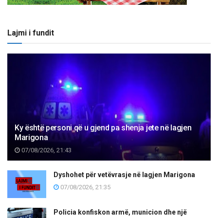
Lajmi i fundit
Ky është personi që u gjend pa shenja jete në lagjen
Marigona
07/08/2026, 21:43
Dyshohet për vetëvrasje në lagjen Marigona
07/08/2026, 21:35
Policia konfiskon armë, municion dhe një