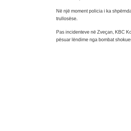
Në një moment policia i ka shpërnda
trullosëse.
Pas incidenteve në Zveçan, KBC Koso
pësuar lëndime nga bombat shokuese