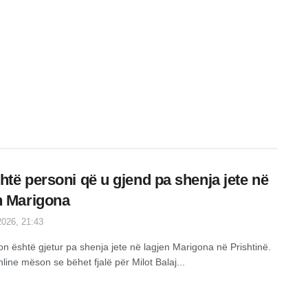
htë personi që u gjend pa shenja jete në
n Marigona
026, 21:43
on është gjetur pa shenja jete në lagjen Marigona në Prishtinë.
line mëson se bëhet fjalë për Milot Balaj...