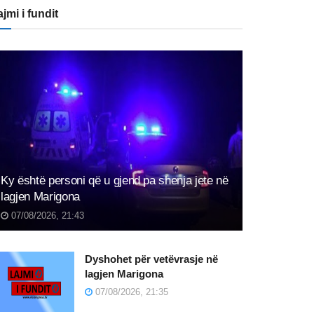
jmi i fundit
Ky është personi që u gjend pa shenja jete në
lagjen Marigona
07/08/2026, 21:43
Dyshohet për vetëvrasje në
lagjen Marigona
07/08/2026, 21:35