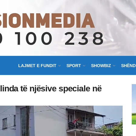
LAJMET E FUNDIT
SPORT
SHOWBIZ
SHËND
inda të njësive speciale në