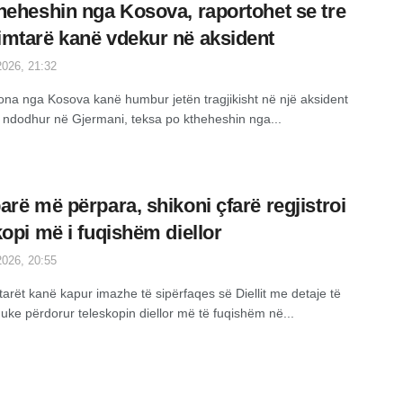
heheshin nga Kosova, raportohet se tre
mtarë kanë vdekur në aksident
026, 21:32
ona nga Kosova kanë humbur jetën tragjikisht në një aksident
të ndodhur në Gjermani, teksa po ktheheshin nga...
arë më përpara, shikoni çfarë regjistroi
kopi më i fuqishëm diellor
026, 20:55
arët kanë kapur imazhe të sipërfaqes së Diellit me detaje të
uke përdorur teleskopin diellor më të fuqishëm në...