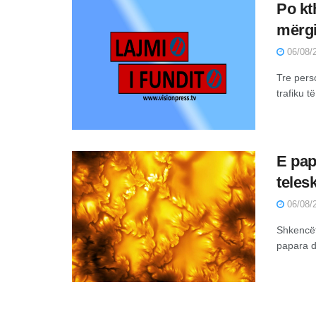
Po kt
mërgi
06/08/2
Tre pers
trafiku 
E pap
teles
06/08/2
Shkencët
papara d