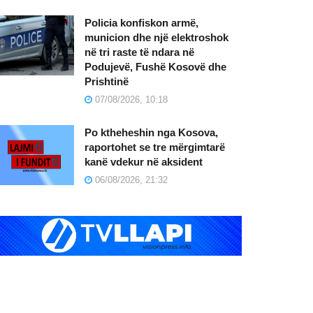
Policia konfiskon armë,
municion dhe një elektroshok
në tri raste të ndara në
Podujevë, Fushë Kosovë dhe
Prishtinë
07/08/2026, 10:18
Po ktheheshin nga Kosova,
raportohet se tre mërgimtarë
kanë vdekur në aksident
06/08/2026, 21:32