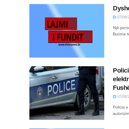
Dysho
07/08/2
Një pers
Burime t
Polic
elekt
Fushë
07/08/2
Policia 
autorizim