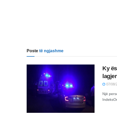
Poste
të ngjashme
Ky ës
lagje
07/08/2
Një pers
IndeksOn