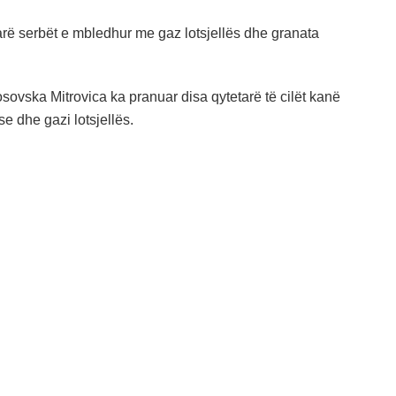
rë serbët e mbledhur me gaz lotsjellës dhe granata
vska Mitrovica ka pranuar disa qytetarë të cilët kanë
 dhe gazi lotsjellës.