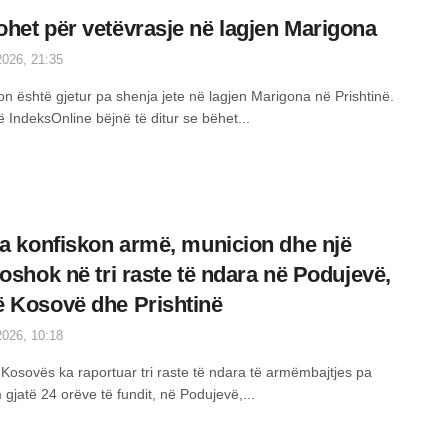
het për vetëvrasje në lagjen Marigona
026, 21:35
on është gjetur pa shenja jete në lagjen Marigona në Prishtinë.
ë IndeksOnline bëjnë të ditur se bëhet...
ia konfiskon armë, municion dhe një
roshok në tri raste të ndara në Podujevë,
 Kosovë dhe Prishtinë
026, 10:18
e Kosovës ka raportuar tri raste të ndara të armëmbajtjes pa
 gjatë 24 orëve të fundit, në Podujevë,...