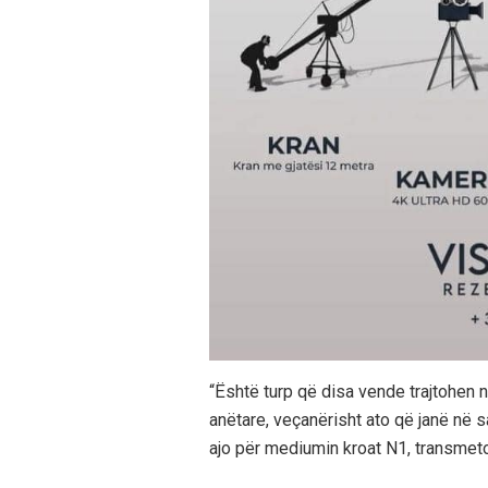
“Është turp që disa vende trajtohen n
anëtare, veçanërisht ato që janë në sal
ajo për mediumin kroat N1, transmet