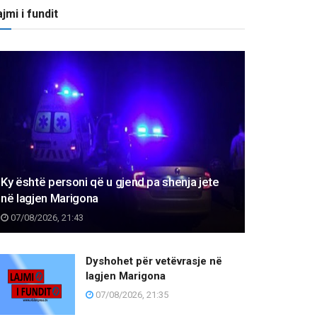
jmi i fundit
Ky është personi që u gjend pa shenja jete
në lagjen Marigona
07/08/2026, 21:43
Dyshohet për vetëvrasje në
lagjen Marigona
07/08/2026, 21:35