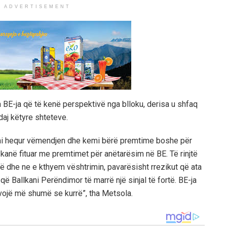
ADVERTISEMENT
BE-ja që të kenë perspektivë nga blloku, derisa u shfaq
aj këtyre shteteve.
emi hequr vëmendjen dhe kemi bërë premtime boshe për
 kanë fituar me premtimet për anëtarësim në BE. Të rinjtë
në dhe ne e kthyem vështrimin, pavarësisht rrezikut që ata
që Ballkani Perëndimor të marrë një sinjal të fortë. BE-ja
ojë më shumë se kurrë”, tha Metsola.