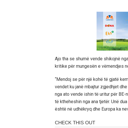
Ajo tha se shumë vende shikojnë nga 
kritike për mungesën e vëmendjes nd
“Mendoj se për një kohë të gjatë k
vendet ku janë mbajtur zgjedhjet dhe
nga ato vende ishin të uritur për BE-
të ktheheshin nga ana tjetër. Unë dua 
është në udhëkryq dhe Europa ka nev