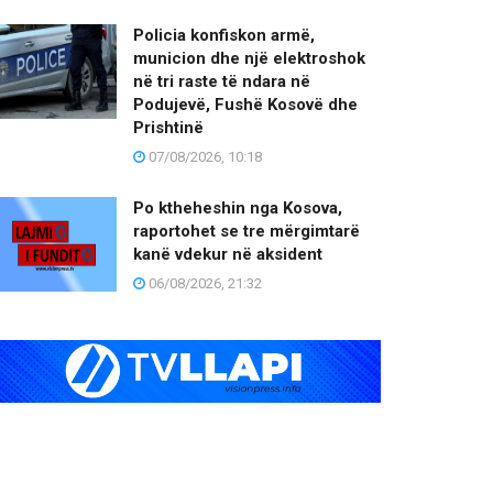
Policia konfiskon armë,
municion dhe një elektroshok
në tri raste të ndara në
Podujevë, Fushë Kosovë dhe
Prishtinë
07/08/2026, 10:18
Po ktheheshin nga Kosova,
raportohet se tre mërgimtarë
kanë vdekur në aksident
06/08/2026, 21:32