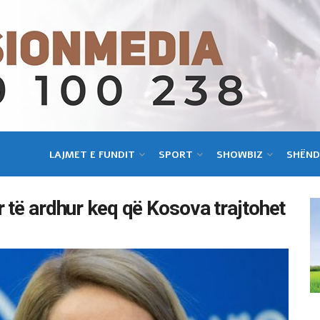
LAJMET E FUNDIT
SPORT
SHOWBIZ
SHËND
r të ardhur keq që Kosova trajtohet