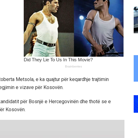
oberta Metsola, e ka quajtur për keqardhje trajtimin
regjimin e vizave për Kosovën.
kandidatit për Bosnjë e Hercegovinën dhe thotë se e
për Kosovën.