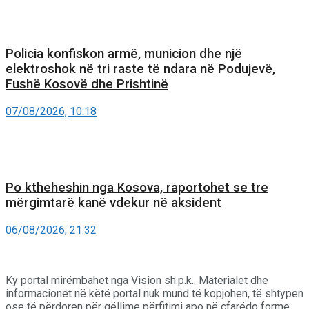
Policia konfiskon armë, municion dhe një
elektroshok në tri raste të ndara në Podujevë,
Fushë Kosovë dhe Prishtinë
07/08/2026, 10:18
Po ktheheshin nga Kosova, raportohet se tre
mërgimtarë kanë vdekur në aksident
06/08/2026, 21:32
Ky portal mirëmbahet nga Vision sh.p.k.. Materialet dhe
informacionet në këtë portal nuk mund të kopjohen, të shtypen
ose të përdoren për qëllime përfitimi apo në çfarëdo forme