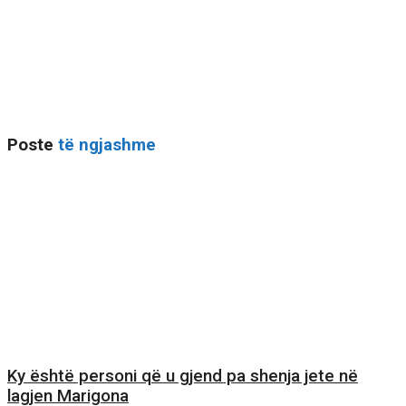
Poste
të ngjashme
Ky është personi që u gjend pa shenja jete në
lagjen Marigona