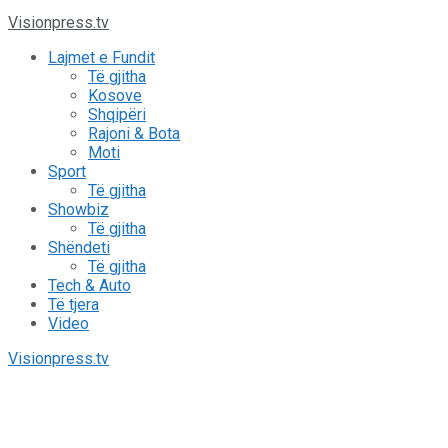
Visionpress.tv
Lajmet e Fundit
Të gjitha
Kosove
Shqipëri
Rajoni & Bota
Moti
Sport
Të gjitha
Showbiz
Të gjitha
Shëndeti
Të gjitha
Tech & Auto
Të tjera
Video
Visionpress.tv