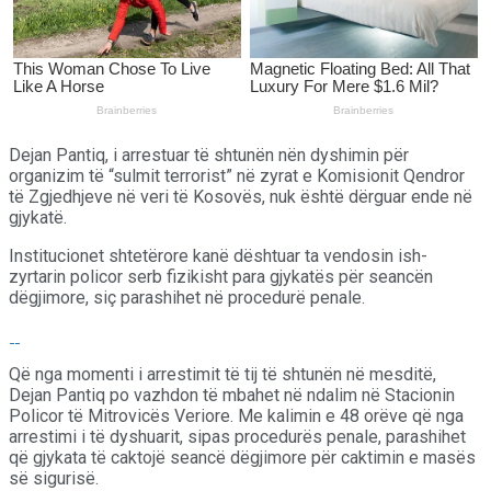
Dejan Pantiq, i arrestuar të shtunën nën dyshimin për
organizim të “sulmit terrorist” në zyrat e Komisionit Qendror
të Zgjedhjeve në veri të Kosovës, nuk është dërguar ende në
gjykatë.
Institucionet shtetërore kanë dështuar ta vendosin ish-
zyrtarin policor serb fizikisht para gjykatës për seancën
dëgjimore, siç parashihet në procedurë penale.
Që nga momenti i arrestimit të tij të shtunën në mesditë,
Dejan Pantiq po vazhdon të mbahet në ndalim në Stacionin
Policor të Mitrovicës Veriore. Me kalimin e 48 orëve që nga
arrestimi i të dyshuarit, sipas procedurës penale, parashihet
që gjykata të caktojë seancë dëgjimore për caktimin e masës
së sigurisë.