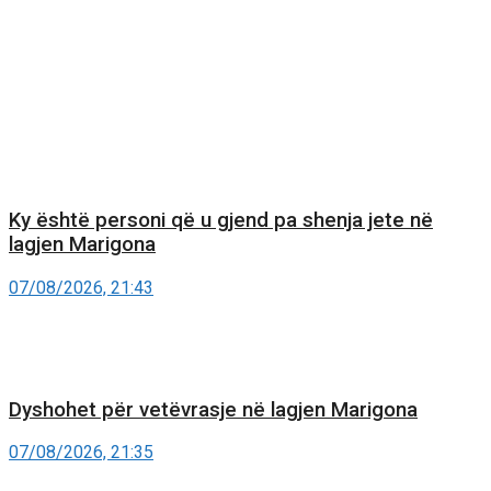
Ky është personi që u gjend pa shenja jete në
lagjen Marigona
07/08/2026, 21:43
Dyshohet për vetëvrasje në lagjen Marigona
07/08/2026, 21:35