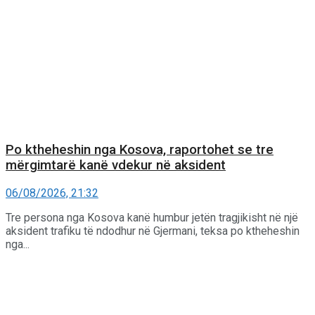
Po ktheheshin nga Kosova, raportohet se tre
mërgimtarë kanë vdekur në aksident
06/08/2026, 21:32
Tre persona nga Kosova kanë humbur jetën tragjikisht në një
aksident trafiku të ndodhur në Gjermani, teksa po ktheheshin
nga...