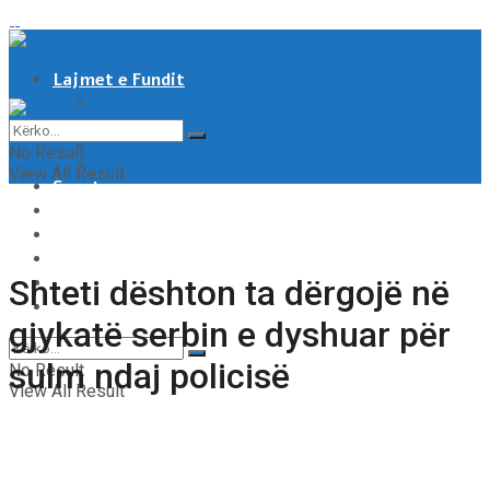
Lajmet e Fundit
Kosove
Shqipëri
Rajoni & Bota
No Result
Moti
View All Result
Sport
Showbiz
Shëndeti
Të tjera
Tech & Auto
Shteti dështon ta dërgojë në
Video
gjykatë serbin e dyshuar për
sulm ndaj policisë
No Result
View All Result