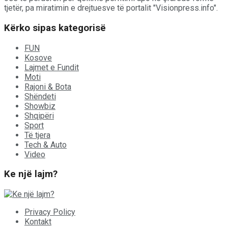
tjetër, pa miratimin e drejtuesve të portalit "Visionpress.info".
Kërko sipas kategorisë
FUN
Kosove
Lajmet e Fundit
Moti
Rajoni & Bota
Shëndeti
Showbiz
Shqipëri
Sport
Të tjera
Tech & Auto
Video
Ke një lajm?
Privacy Policy
Kontakt