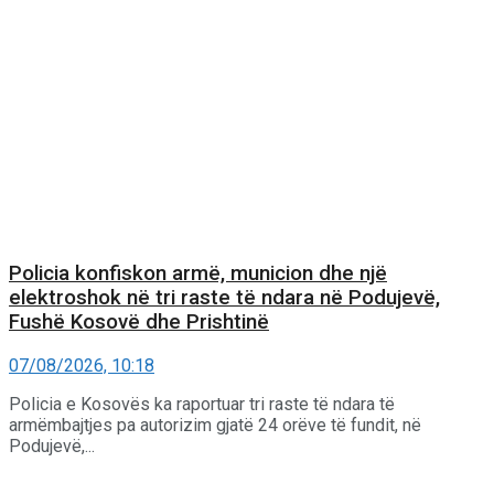
Policia konfiskon armë, municion dhe një
elektroshok në tri raste të ndara në Podujevë,
Fushë Kosovë dhe Prishtinë
07/08/2026, 10:18
Policia e Kosovës ka raportuar tri raste të ndara të
armëmbajtjes pa autorizim gjatë 24 orëve të fundit, në
Podujevë,...