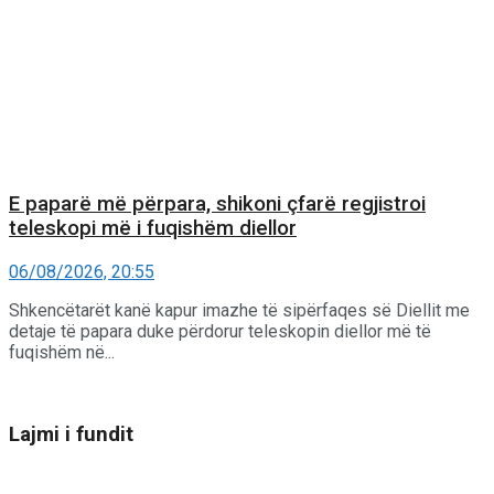
E paparë më përpara, shikoni çfarë regjistroi
teleskopi më i fuqishëm diellor
06/08/2026, 20:55
Shkencëtarët kanë kapur imazhe të sipërfaqes së Diellit me
detaje të papara duke përdorur teleskopin diellor më të
fuqishëm në...
Lajmi i fundit