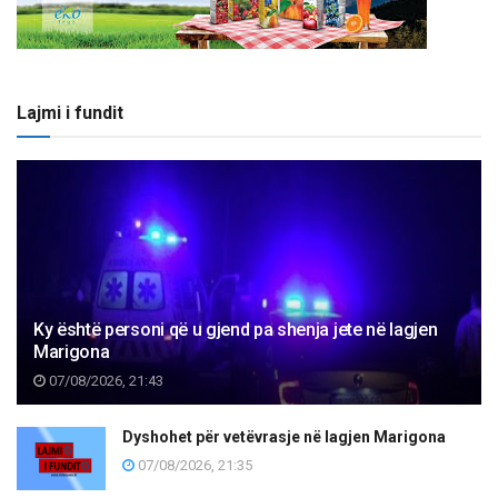
Lajmi i fundit
Ky është personi që u gjend pa shenja jete në lagjen
Marigona
07/08/2026, 21:43
Dyshohet për vetëvrasje në lagjen Marigona
07/08/2026, 21:35