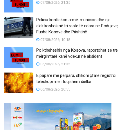
07/08/2026, 21:35
Policia konfiskon armë, municion dhe një
elektroshok në tri raste të ndara në Podujevë,
Fushë Kosovë dhe Prishtinë
07/08/2026, 10:18
Po ktheheshin nga Kosova, raportohet se tre
mërgimtarë kanë vdekur në aksident
06/08/2026, 21:32
E paparë më përpara, shikoni çfarë regjistroi
teleskopi më i fuqishëm diellor
06/08/2026, 20:55