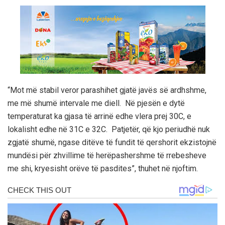
“Mot më stabil veror parashihet gjatë javës së ardhshme,
me më shumë intervale me diell. Në pjesën e dytë
temperaturat ka gjasa të arrinë edhe vlera prej 30C, e
lokalisht edhe në 31C e 32C. Patjetër, që kjo periudhë nuk
zgjatë shumë, ngase ditëve të fundit të qershorit ekzistojnë
mundësi për zhvillime të herëpashershme të rrebesheve
me shi, kryesisht orëve të pasdites”, thuhet në njoftim.