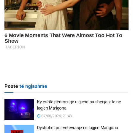
Poste
të ngjashme
Ky është personi që u gjend pa shenja jete në
lagjen Marigona
07/08/2026, 21:43
Dyshohet për vetëvrasje në lagjen Marigona