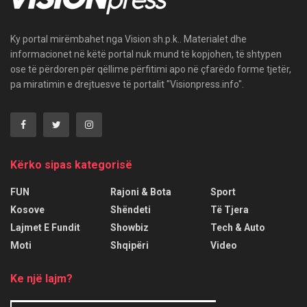
Ky portal mirëmbahet nga Vision sh.p.k.. Materialet dhe
informacionet në këtë portal nuk mund të kopjohen, të shtypen
ose të përdoren për qëllime përfitimi apo në çfarëdo forme tjetër,
pa miratimin e drejtuesve të portalit "Visionpress.info".
Kërko sipas kategorisë
FUN
Rajoni & Bota
Sport
Kosove
Shëndeti
Të Tjera
Lajmet E Fundit
Showbiz
Tech & Auto
Moti
Shqipëri
Video
Ke një lajm?