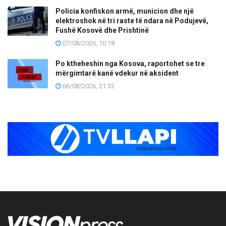
Policia konfiskon armë, municion dhe një
elektroshok në tri raste të ndara në Podujevë,
Fushë Kosovë dhe Prishtinë
07/08/2026, 10:18
Po ktheheshin nga Kosova, raportohet se tre
mërgimtarë kanë vdekur në aksident
06/08/2026, 21:32