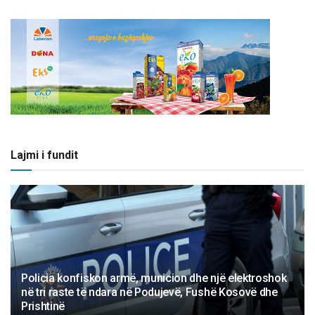
Lajmi i fundit
Policia konfiskon armë, municion dhe një elektroshok
në tri raste të ndara në Podujevë, Fushë Kosovë dhe
Prishtinë