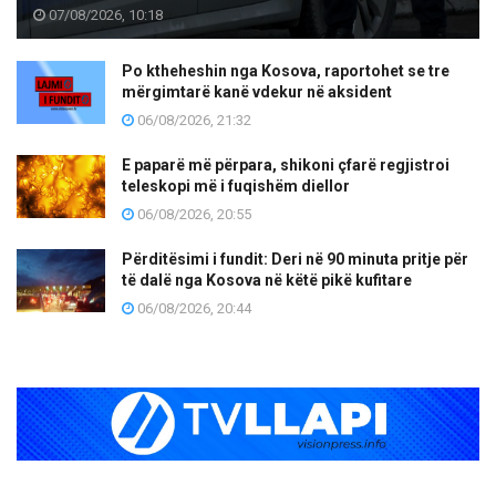
07/08/2026, 10:18
Po ktheheshin nga Kosova, raportohet se tre
mërgimtarë kanë vdekur në aksident
06/08/2026, 21:32
E paparë më përpara, shikoni çfarë regjistroi
teleskopi më i fuqishëm diellor
06/08/2026, 20:55
Përditësimi i fundit: Deri në 90 minuta pritje për
të dalë nga Kosova në këtë pikë kufitare
06/08/2026, 20:44