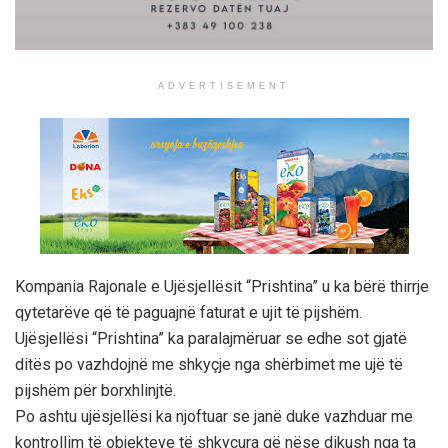
ADVERTISEMENT
Kompania Rajonale e Ujësjellësit “Prishtina” u ka bërë thirrje
qytetarëve që të paguajnë faturat e ujit të pijshëm.
Ujësjellësi “Prishtina” ka paralajmëruar se edhe sot gjatë
ditës po vazhdojnë me shkyçje nga shërbimet me ujë të
pijshëm për borxhlinjtë.
Po ashtu ujësjellësi ka njoftuar se janë duke vazhduar me
kontrollim të objekteve të shkyçura që nëse dikush nga ta