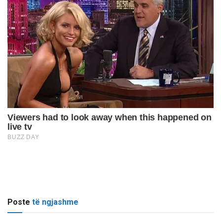
Poste
të ngjashme