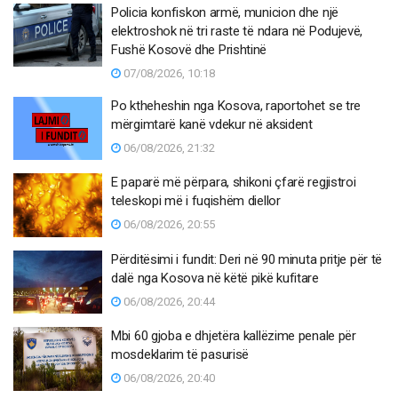
Policia konfiskon armë, municion dhe një
elektroshok në tri raste të ndara në Podujevë,
Fushë Kosovë dhe Prishtinë
07/08/2026, 10:18
Po ktheheshin nga Kosova, raportohet se tre
mërgimtarë kanë vdekur në aksident
06/08/2026, 21:32
E paparë më përpara, shikoni çfarë regjistroi
teleskopi më i fuqishëm diellor
06/08/2026, 20:55
Përditësimi i fundit: Deri në 90 minuta pritje për të
dalë nga Kosova në këtë pikë kufitare
06/08/2026, 20:44
Mbi 60 gjoba e dhjetëra kallëzime penale për
mosdeklarim të pasurisë
06/08/2026, 20:40