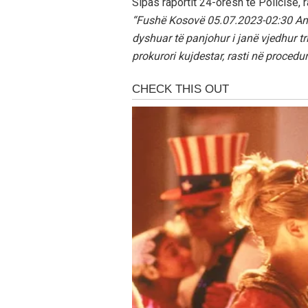
Sipas raportit 24-orësh të Policisë, 
“Fushë Kosovë 05.07.2023-02:30 Ank
dyshuar të panjohur i janë vjedhur tr
prokurori kujdestar, rasti në procedu