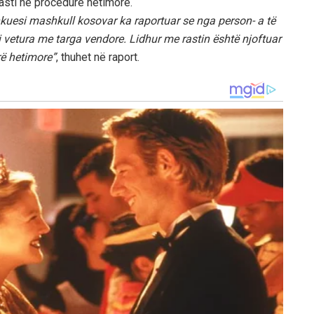
rasti në procedurë hetimore.
uesi mashkull kosovar ka raportuar se nga person- a të
i vetura me targa vendore. Lidhur me rastin është njoftuar
rë hetimore”
, thuhet në raport.