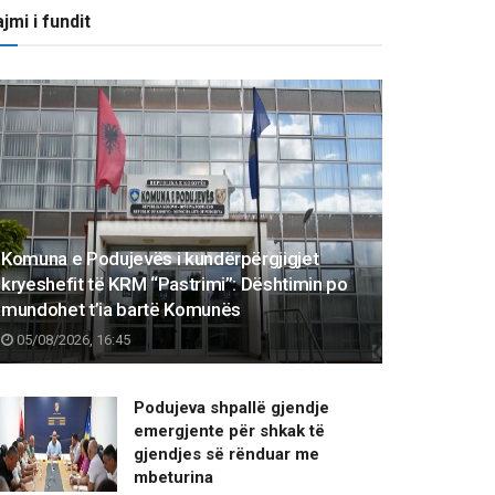
jmi i fundit
Komuna e Podujevës i kundërpërgjigjet
kryeshefit të KRM “Pastrimi”: Dështimin po
mundohet t’ia bartë Komunës
05/08/2026, 16:45
Podujeva shpallë gjendje
emergjente për shkak të
gjendjes së rënduar me
mbeturina