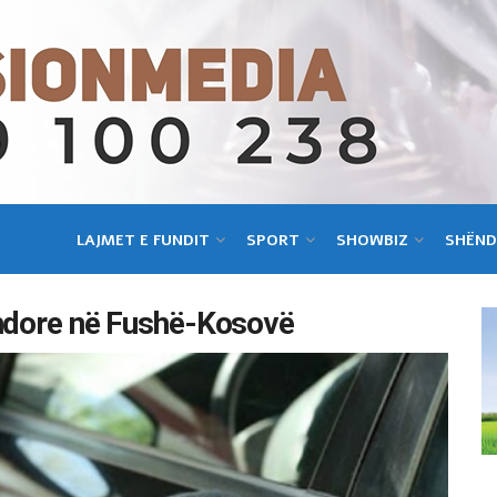
LAJMET E FUNDIT
SPORT
SHOWBIZ
SHËND
endore në Fushë-Kosovë