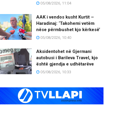
05/08/2026, 11:04
AAK i vendos kusht Kurtit –
Haradinaj: ‘Takohemi vetëm
nëse përmbushet kjo kërkesë’
05/08/2026, 10:40
Aksidentohet në Gjermani
autobusi i Barileva Travel, kjo
është gjendja e udhëtarëve
05/08/2026, 10:33