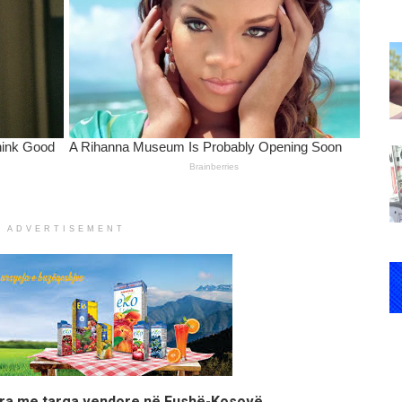
ADVERTISEMENT
tura me targa vendore në Fushë-Kosovë.