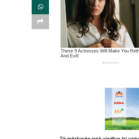
Të mërkurën janë vjedhur tri ve