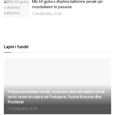
Mbi 60 gjoba e dhjetëra kallëzime penale për
mosdeklarim të pasurisë
06/08/2026, 20:40
Lajmi i fundit
Policia konfiskon armë, municion dhe një elektroshok
në tri raste të ndara në Podujevë, Fushë Kosovë dhe
Prishtinë
07/08/2026, 10:18