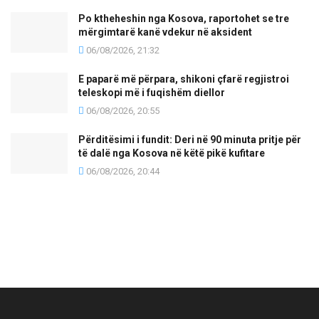
Po ktheheshin nga Kosova, raportohet se tre
mërgimtarë kanë vdekur në aksident
06/08/2026, 21:32
E paparë më përpara, shikoni çfarë regjistroi
teleskopi më i fuqishëm diellor
06/08/2026, 20:55
Përditësimi i fundit: Deri në 90 minuta pritje për
të dalë nga Kosova në këtë pikë kufitare
06/08/2026, 20:44