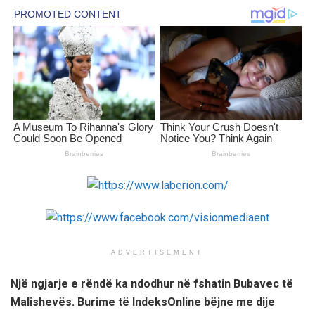
ADVERTISEMENT
Një ngjarje e rëndë ka ndodhur në fshatin Bubavec të
Malishevës. Burime të IndeksOnline bëjne me dije