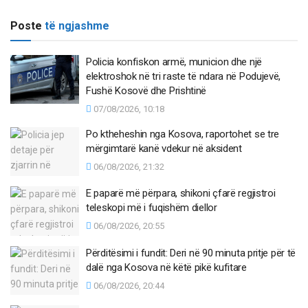
Poste
të ngjashme
Policia konfiskon armë, municion dhe një
elektroshok në tri raste të ndara në Podujevë,
Fushë Kosovë dhe Prishtinë
07/08/2026, 10:18
Po ktheheshin nga Kosova, raportohet se tre
mërgimtarë kanë vdekur në aksident
06/08/2026, 21:32
E paparë më përpara, shikoni çfarë regjistroi
teleskopi më i fuqishëm diellor
06/08/2026, 20:55
Përditësimi i fundit: Deri në 90 minuta pritje për të
dalë nga Kosova në këtë pikë kufitare
06/08/2026, 20:44