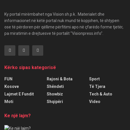
Ky portal mirëmbahet nga Vision sh.p.k.. Materialet dhe
informacionet në këtë portal nuk mund të kopjohen, të shtypen
ose të përdoren për qëllime përfitimi apo në çfarëdo forme tjetër,
pa miratimin e drejtuesve të portalit "Visionpress.info".
Kërko sipas kategorisë
FUN
Rajoni & Bota
Sport
Kosove
Shëndeti
Të Tjera
Lajmet E Fundit
Showbiz
Tech & Auto
Moti
Shqipëri
Video
Ke një lajm?