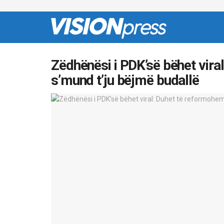
Zëdhënësi i PDK’së bëhet vira
s’mund t’ju bëjmë budallë