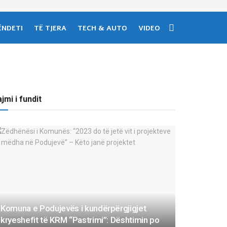
ËNDETI
TË TJERA
TECH & AUTO
VIDEO
jmi i fundit
Komuna e Podujevës i kundërpërgjigjet
kryeshefit të KRM “Pastrimi”: Dështimin po