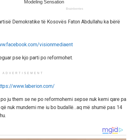
Partisë Demokratike të Kosovës Faton Abdullahu ka bërë
reguar pse kjo parti po reformohet.
ADVERTISEMENT
, po ju them se ne po reformohemi sepse nuk kemi qare pa
ë që nuk mundemi me iu bo budallë…aq më shumë pas 14
ahu.