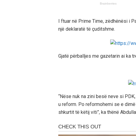
I ftuar në Prime Time, zëdhënësi i 
një deklaratë të çuditshme.
Gjatë përballjes me gazetarin ai ka t
“Nëse nuk na zini besë neve si PDK
u reform. Po reformohemi se e dim
shkurtit të këtij viti”, ka thënë Abdull