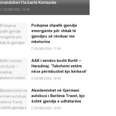
mundohet t’ia bartë Komunës
05/08/2026, 16:45
Podujeva shpallë gjendje
emergjente për shkak të
gjendjes së rënduar me
mbeturina
05/08/2026, 11:04
AAK i vendos kusht Kurtit –
Haradinaj: ‘Takohemi vetëm
nëse përmbushet kjo kërkesë’
05/08/2026, 10:40
Aksidentohet në Gjermani
autobusi i Barileva Travel, kjo
është gjendja e udhëtarëve
05/08/2026, 10:33