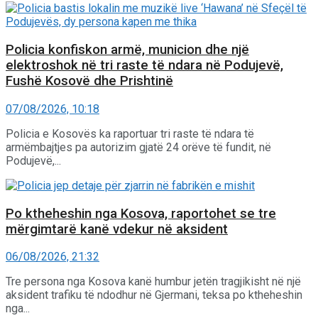
Policia konfiskon armë, municion dhe një
elektroshok në tri raste të ndara në Podujevë,
Fushë Kosovë dhe Prishtinë
07/08/2026, 10:18
Policia e Kosovës ka raportuar tri raste të ndara të
armëmbajtjes pa autorizim gjatë 24 orëve të fundit, në
Podujevë,...
Po ktheheshin nga Kosova, raportohet se tre
mërgimtarë kanë vdekur në aksident
06/08/2026, 21:32
Tre persona nga Kosova kanë humbur jetën tragjikisht në një
aksident trafiku të ndodhur në Gjermani, teksa po ktheheshin
nga...