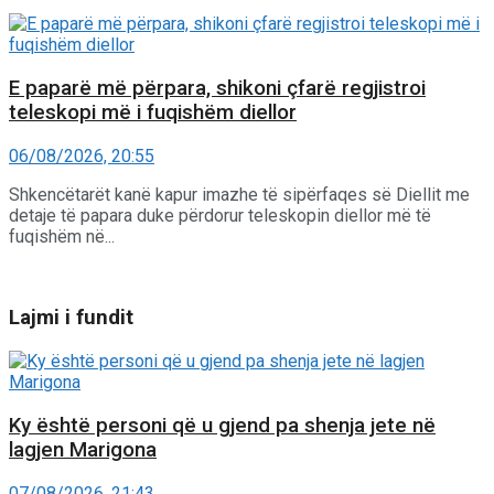
E paparë më përpara, shikoni çfarë regjistroi
teleskopi më i fuqishëm diellor
06/08/2026, 20:55
Shkencëtarët kanë kapur imazhe të sipërfaqes së Diellit me
detaje të papara duke përdorur teleskopin diellor më të
fuqishëm në...
Lajmi i fundit
Ky është personi që u gjend pa shenja jete në
lagjen Marigona
07/08/2026, 21:43