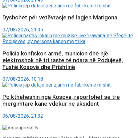
Dyshohet për vetëvrasje në lagjen Marigona
07/08/2026, 21:35
Policia konfiskon armë, municion dhe një
elektroshok në tri raste të ndara në Podujevë,
Fushë Kosovë dhe Prishtinë
07/08/2026, 10:18
Po ktheheshin nga Kosova, raportohet se tre
mërgimtarë kanë vdekur në aksident
06/08/2026, 21:32