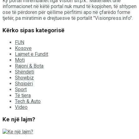
Ky portal mirëmbahet nga Vision sh.p.k.. Materialet dhe
informacionet në këtë portal nuk mund të kopjohen, të shtypen
ose të përdoren për qëllime përfitimi apo në çfarëdo forme
tjetër, pa miratimin e drejtuesve të portalit "Visionpress.info".
Kërko sipas kategorisë
FUN
Kosove
Lajmet e Fundit
Moti
Rajoni & Bota
Shëndeti
Showbiz
Shqipëri
Sport
Të tjera
Tech & Auto
Video
Ke një lajm?