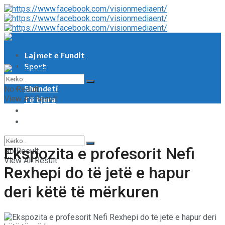
Lajmet e Fundit
Sport
Showbiz
Shëndeti
No Result
View All Result
Të tjera
Tech & Auto
Video
Ekspozita e profesorit Nefi
No Result
View All Result
Rexhepi do të jetë e hapur
deri këtë të mërkuren