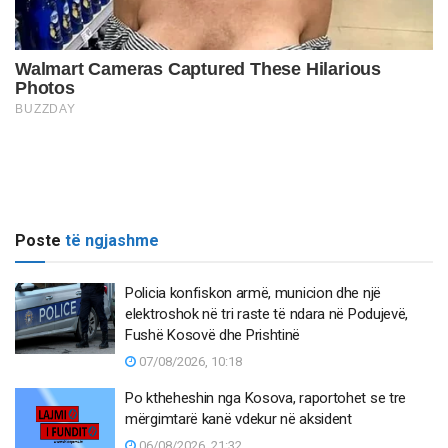
Poste
të ngjashme
Policia konfiskon armë, municion dhe një
elektroshok në tri raste të ndara në Podujevë,
Fushë Kosovë dhe Prishtinë
07/08/2026, 10:18
Po ktheheshin nga Kosova, raportohet se tre
mërgimtarë kanë vdekur në aksident
06/08/2026, 21:32