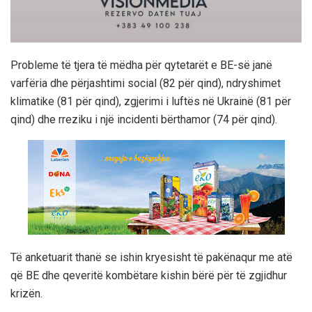
Probleme të tjera të mëdha për qytetarët e BE-së janë
varfëria dhe përjashtimi social (82 për qind), ndryshimet
klimatike (81 për qind), zgjerimi i luftës në Ukrainë (81 për
qind) dhe rreziku i një incidenti bërthamor (74 për qind).
Të anketuarit thanë se ishin kryesisht të pakënaqur me atë
që BE dhe qeveritë kombëtare kishin bërë për të zgjidhur
krizën.