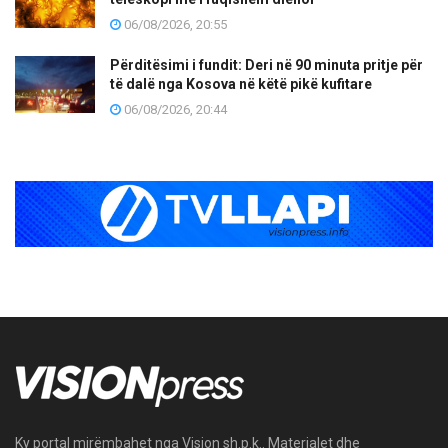
06/08/2026, 20:55
Përditësimi i fundit: Deri në 90 minuta pritje për
të dalë nga Kosova në këtë pikë kufitare
06/08/2026, 20:44
Ky portal mirëmbahet nga Vision sh.p.k.. Materialet dhe