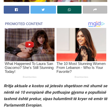
Rritja aktuale e kostos së jetesës shqetëson më shumë se
nëntë në 10 evropianë dhe pothuajse gjysma e popullsisë
tashmë është prekur, sipas hulumtimit të kryer në emër të
Parlamentit Evropian.