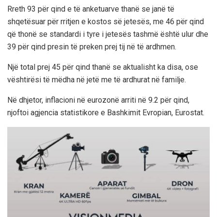
Rreth 93 për qind e të anketuarve thanë se janë të
shqetësuar për rritjen e kostos së jetesës, me 46 për qind
që thonë se standardi i tyre i jetesës tashmë është ulur dhe
39 për qind presin të preken prej tij në të ardhmen.
Një total prej 45 për qind thanë se aktualisht ka disa, ose
vështirësi të mëdha në jetë me të ardhurat në familje.
Në dhjetor, inflacioni në eurozonë arriti në 9.2 për qind,
njoftoi agjencia statistikore e Bashkimit Evropian, Eurostat.