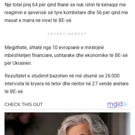
Një total prej 64 për qind thanë se nuk ishin të kënaqur me
reagimin e qeverisë së tyre kombëtare dhe 56 për qind me
masat e marra në nivel të BE-së.
ADVERTISEMENT
Megjithatë, shtatë nga 10 evropianë e miratojnë
mbështetjen financiare, ushtarake dhe ekonomike të BE-së
për Ukrainën.
Rezultatet e studimit bazohen në më shumë se 26.000
intervista të kryera në tetor dhe nëntor në 27 vende anëtare
të BE-së.