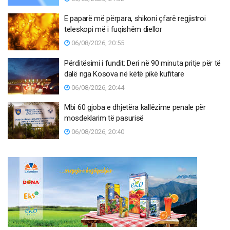
E paparë më përpara, shikoni çfarë regjistroi
teleskopi më i fuqishëm diellor
06/08/2026, 20:55
Përditësimi i fundit: Deri në 90 minuta pritje për të
dalë nga Kosova në këtë pikë kufitare
06/08/2026, 20:44
Mbi 60 gjoba e dhjetëra kallëzime penale për
mosdeklarim të pasurisë
06/08/2026, 20:40