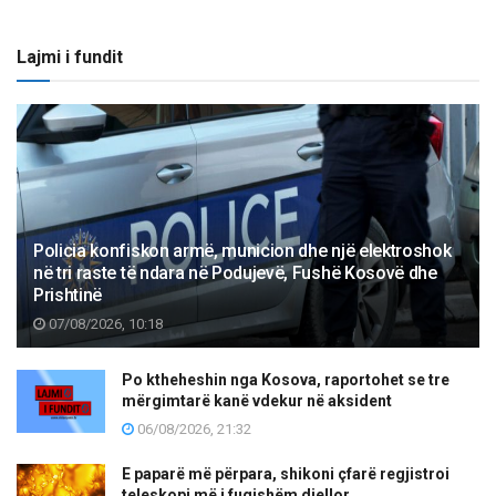
Lajmi i fundit
Policia konfiskon armë, municion dhe një elektroshok
në tri raste të ndara në Podujevë, Fushë Kosovë dhe
Prishtinë
07/08/2026, 10:18
Po ktheheshin nga Kosova, raportohet se tre
mërgimtarë kanë vdekur në aksident
06/08/2026, 21:32
E paparë më përpara, shikoni çfarë regjistroi
teleskopi më i fuqishëm diellor