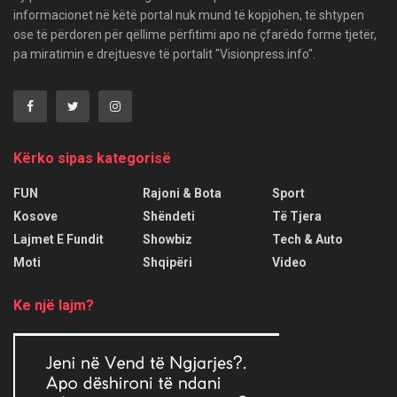
informacionet në këtë portal nuk mund të kopjohen, të shtypen
ose të përdoren për qëllime përfitimi apo në çfarëdo forme tjetër,
pa miratimin e drejtuesve të portalit "Visionpress.info".
Kërko sipas kategorisë
FUN
Rajoni & Bota
Sport
Kosove
Shëndeti
Të Tjera
Lajmet E Fundit
Showbiz
Tech & Auto
Moti
Shqipëri
Video
Ke një lajm?