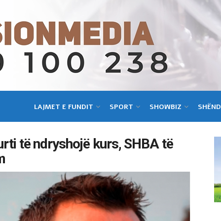
LAJMET E FUNDIT
SPORT
SHOWBIZ
SHËND
Kurti të ndryshojë kurs, SHBA të
m