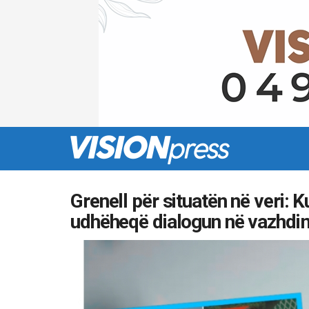
Grenell për situatën në veri: 
udhëheqë dialogun në vazhdi