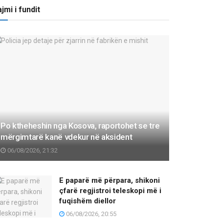
jmi i fundit
Po ktheheshin nga Kosova, raportohet se tre
mërgimtarë kanë vdekur në aksident
06/08/2026, 21:32
E paparë më përpara, shikoni
çfarë regjistroi teleskopi më i
fuqishëm diellor
06/08/2026, 20:55