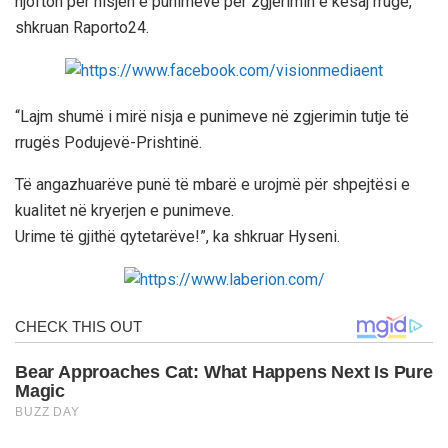
njofton për nisjen e punimeve për zgjerimin e kësaj rruge,
shkruan Raporto24.
“Lajm shumë i mirë nisja e punimeve në zgjerimin tutje të
rrugës Podujevë-Prishtinë.
Të angazhuarëve punë të mbarë e urojmë për shpejtësi e
kualitet në kryerjen e punimeve.
Urime të gjithë qytetarëve!”, ka shkruar Hyseni.