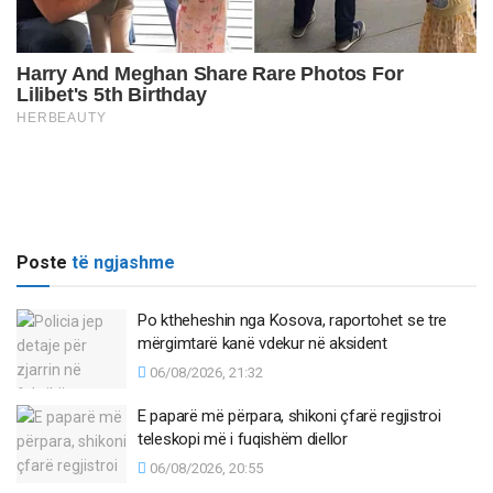
Poste
të ngjashme
Po ktheheshin nga Kosova, raportohet se tre
mërgimtarë kanë vdekur në aksident
06/08/2026, 21:32
E paparë më përpara, shikoni çfarë regjistroi
teleskopi më i fuqishëm diellor
06/08/2026, 20:55