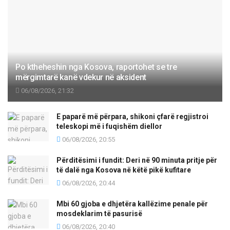
Po ktheheshin nga Kosova, raportohet se tre
mërgimtarë kanë vdekur në aksident
06/08/2026, 21:32
E paparë më përpara, shikoni çfarë regjistroi
teleskopi më i fuqishëm diellor
06/08/2026, 20:55
Përditësimi i fundit: Deri në 90 minuta pritje për
të dalë nga Kosova në këtë pikë kufitare
06/08/2026, 20:44
Mbi 60 gjoba e dhjetëra kallëzime penale për
mosdeklarim të pasurisë
06/08/2026, 20:40