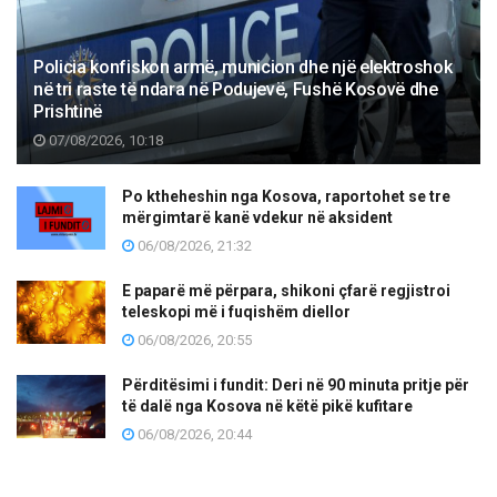
Policia konfiskon armë, municion dhe një elektroshok
në tri raste të ndara në Podujevë, Fushë Kosovë dhe
Prishtinë
07/08/2026, 10:18
Po ktheheshin nga Kosova, raportohet se tre
mërgimtarë kanë vdekur në aksident
06/08/2026, 21:32
E paparë më përpara, shikoni çfarë regjistroi
teleskopi më i fuqishëm diellor
06/08/2026, 20:55
Përditësimi i fundit: Deri në 90 minuta pritje për
të dalë nga Kosova në këtë pikë kufitare
06/08/2026, 20:44