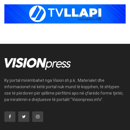
Ky portal mirëmbahet nga Vision sh.p.k.. Materialet dhe
informacionet në këtë portal nuk mund të kopjohen, të shtypen
ose të përdoren për qëllime përfitimi apo në çfarëdo forme tjetër,
pa miratimin e drejtuesve të portalit "Visionpress.info".