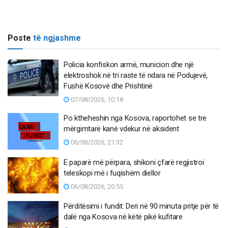
Poste
të ngjashme
Policia konfiskon armë, municion dhe një
elektroshok në tri raste të ndara në Podujevë,
Fushë Kosovë dhe Prishtinë
07/08/2026, 10:18
Po ktheheshin nga Kosova, raportohet se tre
mërgimtarë kanë vdekur në aksident
06/08/2026, 21:32
E paparë më përpara, shikoni çfarë regjistroi
teleskopi më i fuqishëm diellor
06/08/2026, 20:55
Përditësimi i fundit: Deri në 90 minuta pritje për të
dalë nga Kosova në këtë pikë kufitare