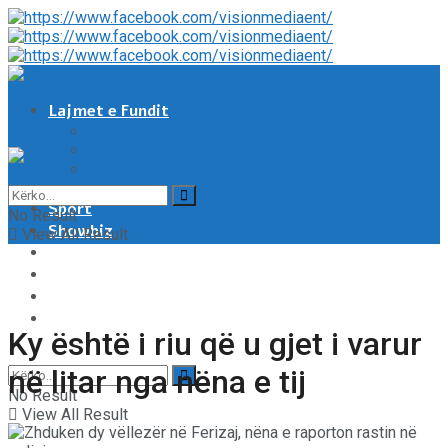
Lajmet e Fundit
Kosove
Shqipëri
Rajoni & Bota
Moti
Sport
No Result
Showbiz
View All Result
Shëndeti
Të tjera
Tech & Auto
Video
Ky është i riu që u gjet i varur
në litar nga nëna e tij
No Result
View All Result