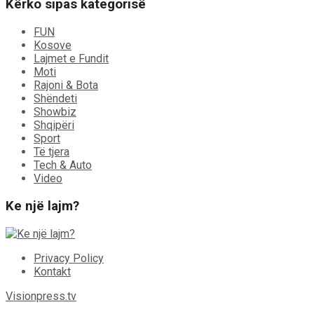
Kërko sipas kategorisë
FUN
Kosove
Lajmet e Fundit
Moti
Rajoni & Bota
Shëndeti
Showbiz
Shqipëri
Sport
Të tjera
Tech & Auto
Video
Ke një lajm?
Privacy Policy
Kontakt
Visionpress.tv