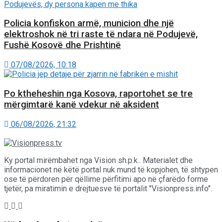
Policia konfiskon armë, municion dhe një
elektroshok në tri raste të ndara në Podujevë,
Fushë Kosovë dhe Prishtinë
07/08/2026, 10:18
Po ktheheshin nga Kosova, raportohet se tre
mërgimtarë kanë vdekur në aksident
06/08/2026, 21:32
Ky portal mirëmbahet nga Vision sh.p.k.. Materialet dhe
informacionet në këtë portal nuk mund të kopjohen, të shtypen
ose të përdoren për qëllime përfitimi apo në çfarëdo forme
tjetër, pa miratimin e drejtuesve të portalit "Visionpress.info".