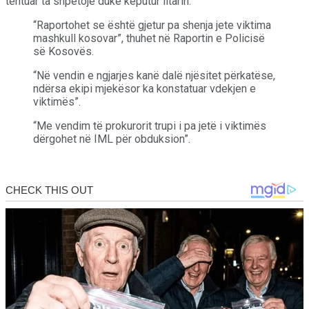
tentuar ta shpëtojë duke këputur litarin.
“Raportohet se është gjetur pa shenja jete viktima
mashkull kosovar”, thuhet në Raportin e Policisë
së Kosovës.
“Në vendin e ngjarjes kanë dalë njësitet përkatëse,
ndërsa ekipi mjekësor ka konstatuar vdekjen e
viktimës”.
“Me vendim të prokurorit trupi i pa jetë i viktimës
dërgohet në IML për obduksion”.