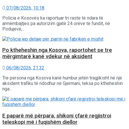
07/08/2026, 10:18
Policia e Kosovës ka raportuar tri raste të ndara të
armëmbajtjes pa autorizim gjatë 24 orëve të fundit, në
Podujevë,...
Po ktheheshin nga Kosova, raportohet se tre
mërgimtarë kanë vdekur në aksident
06/08/2026, 21:32
Tre persona nga Kosova kanë humbur jetën tragjikisht në një
aksident trafiku të ndodhur në Gjermani, teksa po ktheheshin
nga...
E paparë më përpara, shikoni çfarë regjistroi
teleskopi më i fuqishëm diellor