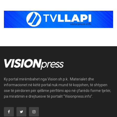
Ky portal mirëmbahet nga Vision sh.p.k.. Materialet dhe
informacionet në këtë portal nuk mund të kopjohen, të shtypen
ose të përdoren për qëllime përfitimi apo në çfarëdo forme tjetër,
pa miratimin e drejtuesve të portalit "Visionpress.info".