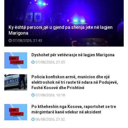
Ky është personi që u gjend pa shenja jete në lagjen
Marigona
07/08/2026, 21:43
Dyshohet për vetëvrasje në lagjen Marigona
07/08/2026, 21:35
Policia konfiskon armë, municion dhe një
elektroshok në tri raste të ndara në Podujevë,
Fushë Kosovë dhe Prishtinë
07/08/2026, 10:18
Po ktheheshin nga Kosova, raportohet se tre
mërgimtarë kanë vdekur në aksident
06/08/2026, 21:32