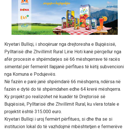
Kryetari Bulliqi, i shoqëruar nga drejtoresha e Bujqësisë,
Pylltarisë dhe Zhvillimit Rural Lirie Hoti kanë përcjellur nga
afër procesin e shpërndarjes së 66 mëshqerrave të racës
simental për fermerët llapjanë përfitues të këtij subvencioni
nga Komuna e Podujevës.
Në fazën e parë janë shpërndarë 66 mëshqerra, ndërsa në
fazën e dytë do të shpërndahen edhe 64 krerë mëshqerra.
Ky projekt po realizohet në kuadër të Drejtorisë së
Bujqësisë, Pylltarisë dhe Zhvillimit Rural, ku vlera totale e
projektit është 315.000 euro.
Kryetari Bulliqi i uroj fermërt përfitues, si dhe tha se si
institucion lokal do të vazhdojmë mbështetjen e fermerëve