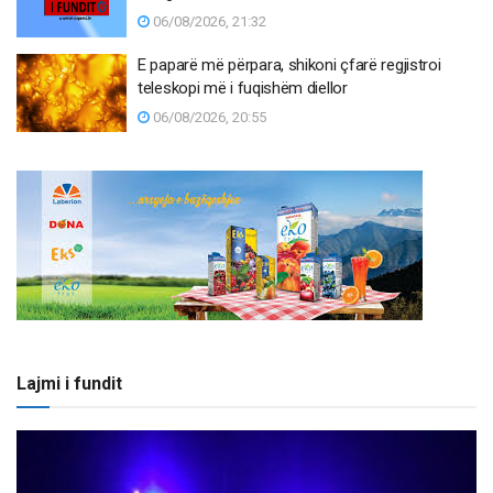
06/08/2026, 21:32
E paparë më përpara, shikoni çfarë regjistroi
teleskopi më i fuqishëm diellor
06/08/2026, 20:55
Lajmi i fundit