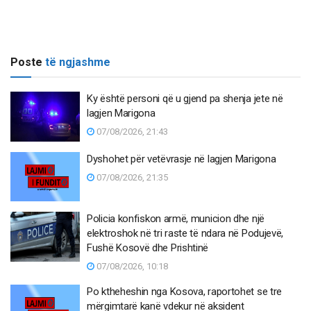
Poste
të ngjashme
Ky është personi që u gjend pa shenja jete në
lagjen Marigona
07/08/2026, 21:43
Dyshohet për vetëvrasje në lagjen Marigona
07/08/2026, 21:35
Policia konfiskon armë, municion dhe një
elektroshok në tri raste të ndara në Podujevë,
Fushë Kosovë dhe Prishtinë
07/08/2026, 10:18
Po ktheheshin nga Kosova, raportohet se tre
mërgimtarë kanë vdekur në aksident