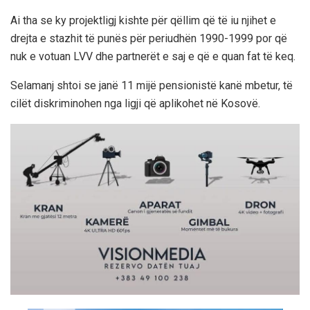
Ai tha se ky projektligj kishte për qëllim që të iu njihet e
drejta e stazhit të punës për periudhën 1990-1999 por që
nuk e votuan LVV dhe partnerët e saj e që e quan fat të keq.
Selamanj shtoi se janë 11 mijë pensionistë kanë mbetur, të
cilët diskriminohen nga ligji që aplikohet në Kosovë.