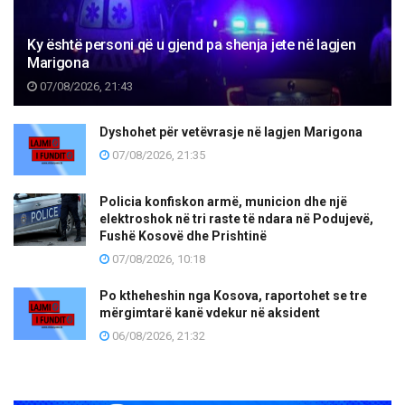
Ky është personi që u gjend pa shenja jete në lagjen
Marigona
07/08/2026, 21:43
Dyshohet për vetëvrasje në lagjen Marigona
07/08/2026, 21:35
Policia konfiskon armë, municion dhe një
elektroshok në tri raste të ndara në Podujevë,
Fushë Kosovë dhe Prishtinë
07/08/2026, 10:18
Po ktheheshin nga Kosova, raportohet se tre
mërgimtarë kanë vdekur në aksident
06/08/2026, 21:32