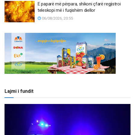
E paparë më përpara, shikoni çfarë regjistroi
teleskopi më i fuqishëm diellor
06/08/2026, 20:55
Lajmi i fundit