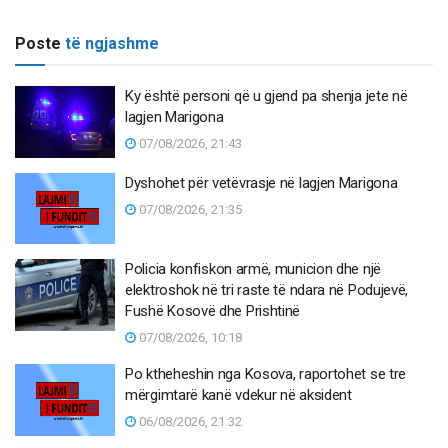
Poste
të ngjashme
Ky është personi që u gjend pa shenja jete në
lagjen Marigona
07/08/2026, 21:43
Dyshohet për vetëvrasje në lagjen Marigona
07/08/2026, 21:35
Policia konfiskon armë, municion dhe një
elektroshok në tri raste të ndara në Podujevë,
Fushë Kosovë dhe Prishtinë
07/08/2026, 10:18
Po ktheheshin nga Kosova, raportohet se tre
mërgimtarë kanë vdekur në aksident
06/08/2026, 21:32