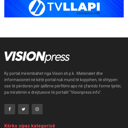
Ky portal mirëmbahet nga Vision sh.p.k.. Materialet dhe
informacionet në këtë portal nuk mund të kopjohen, të shtypen
ose të përdoren për qëllime përfitimi apo në çfarëdo forme tjetër,
pa miratimin e drejtuesve të portalit "Visionpress.info".
Kërko sipas kategorisë