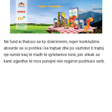
Në fund ai theksoi se ky diskriminim, nxjerr konkludime
absurde se si politika i ka trajtuar dhe po vazhdon ti trajtoj
një numër kaq të madh të qytetarëve tonë, për shkak se
kanë zgjedhur të mos punojnë nën regjimin pushtues serb.