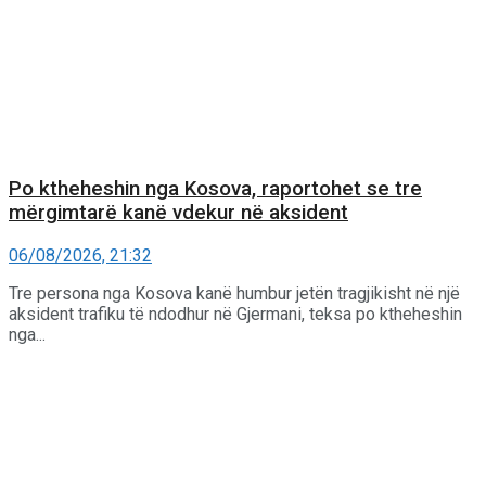
Po ktheheshin nga Kosova, raportohet se tre
mërgimtarë kanë vdekur në aksident
06/08/2026, 21:32
Tre persona nga Kosova kanë humbur jetën tragjikisht në një
aksident trafiku të ndodhur në Gjermani, teksa po ktheheshin
nga...