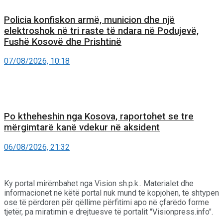
Policia konfiskon armë, municion dhe një
elektroshok në tri raste të ndara në Podujevë,
Fushë Kosovë dhe Prishtinë
07/08/2026, 10:18
Po ktheheshin nga Kosova, raportohet se tre
mërgimtarë kanë vdekur në aksident
06/08/2026, 21:32
Ky portal mirëmbahet nga Vision sh.p.k.. Materialet dhe
informacionet në këtë portal nuk mund të kopjohen, të shtypen
ose të përdoren për qëllime përfitimi apo në çfarëdo forme
tjetër, pa miratimin e drejtuesve të portalit "Visionpress.info".