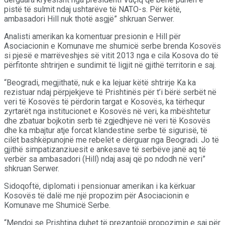
pistë të sulmit ndaj ushtarëve të NATO-s. Për këtë,
ambasadori Hill nuk thotë asgjë” shkruan Serwer.
Analisti amerikan ka komentuar presionin e Hill për
Asociacionin e Komunave me shumicë serbe brenda Kosovës
si pjesë e marrëveshjes së vitit 2013 nga e cila Kosova do të
përfitonte shtrirjen e sundimit të ligjit në gjithë territorin e saj.
“Beogradi, megjithatë, nuk e ka lejuar këtë shtrirje Ka ka
rezistuar ndaj përpjekjeve të Prishtinës për t’i bërë serbët në
veri të Kosovës të përdorin targat e Kosovës, ka tërhequr
zyrtarët nga institucionet e Kosovës në veri, ka mbështetur
dhe zbatuar bojkotin serb të zgjedhjeve në veri të Kosovës
dhe ka mbajtur atje forcat klandestine serbe të sigurisë, të
cilët bashkëpunojnë me rebelët e dërguar nga Beogradi. Jo të
gjithë simpatizanziuesit e ankesave të serbëve janë aq të
verbër sa ambasadori (Hill) ndaj asaj që po ndodh në veri”
shkruan Serwer.
Sidoqoftë, diplomati i pensionuar amerikan i ka kërkuar
Kosovës të dalë me një propozim për Asociacionin e
Komunave me Shumicë Serbe.
“Mendoj se Prishtina duhet të prezantojë propozimin e saj për