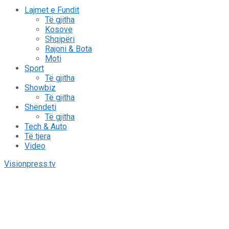
Lajmet e Fundit
Të gjitha
Kosove
Shqipëri
Rajoni & Bota
Moti
Sport
Të gjitha
Showbiz
Të gjitha
Shëndeti
Të gjitha
Tech & Auto
Të tjera
Video
Visionpress.tv