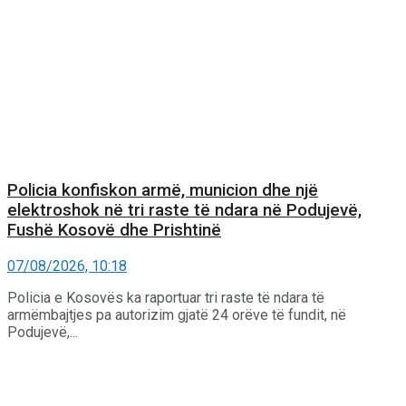
Policia konfiskon armë, municion dhe një
elektroshok në tri raste të ndara në Podujevë,
Fushë Kosovë dhe Prishtinë
07/08/2026, 10:18
Policia e Kosovës ka raportuar tri raste të ndara të
armëmbajtjes pa autorizim gjatë 24 orëve të fundit, në
Podujevë,...