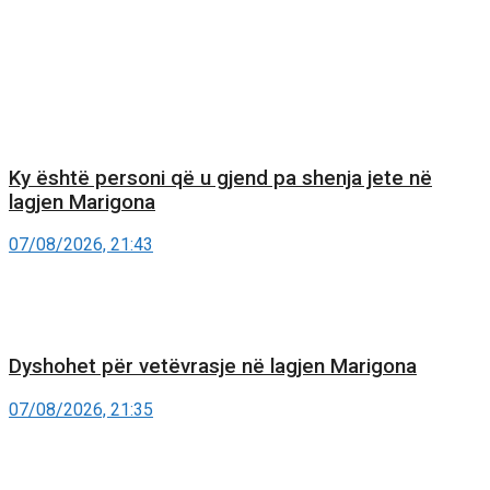
Ky është personi që u gjend pa shenja jete në
lagjen Marigona
07/08/2026, 21:43
Dyshohet për vetëvrasje në lagjen Marigona
07/08/2026, 21:35