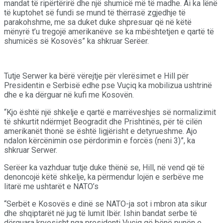
mandat të ripërtërirë dhe një shumicë më të madhe. Ai ka lënë
të kuptohet së fundi se mund të thërrasë zgjedhje të
parakohshme, me sa duket duke shpresuar që në këtë
mënyrë t’u tregojë amerikanëve se ka mbështetjen e qartë të
shumicës së Kosovës” ka shkruar Serëer.
Tutje Serwer ka bërë vërejtje për vlerësimet e Hill për
Presidentin e Serbisë edhe pse Vuçiq ka mobilizua ushtrinë
dhe e ka dërguar në kufi me Kosovën.
“Kjo është një shkelje e qartë e marrëveshjes së normalizimit
të shkurtit ndërmjet Beogradit dhe Prishtinës, për të cilën
amerikanët thonë se është ligjërisht e detyrueshme. Ajo
ndalon kërcënimin ose përdorimin e forcës (neni 3)”, ka
shkruar Serwer.
Serëer ka vazhduar tutje duke thënë se, Hill, në vend që të
denoncojë këtë shkelje, ka përmendur lojën e serbëve me
litarë me ushtarët e NATO’s
“Serbët e Kosovës e dinë se NATO-ja sot i mbron ata sikur
dhe shqiptarët në jug të lumit Ibër. Ishin bandat serbe të
dërguara kryesisht nga presidenti Vuçiq që bënë punën e