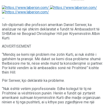
Ish-diplomati dhe profesori amerikan Daniel Serwer, ka
analizuar në një shkrim deklaratat e fundit të Ambasadorit të
SHBA’së në Beograd Christopher Hill për Kryeministrin Albin
Kurti.
ADVERTISEMENT
“Mendoj se kemi një problem me zotin Kurti, ai nuk është i
gatshëm ta pranojë. Më duket se kemi disa probleme shumë
thelbësore me të, nëse ende mund ta konsiderojmë si partner.
Por këtë vendim ia lë ambasadës sonë në Prishtinë” kishte
thën Hill.
Për Serwer, kjo deklaratë ka probleme.
“Nuk është vetëm joprofesionale. Edhe kolegut të tij në
Prishtinë ia vështirëson punën. Herën e fundit që zyrtarët
amerikanë sulmuan kryeministrin Kurti dhe madje organizuan
rënien e tij nga pushteti, ai u kthye pas zgjedhjeve me një