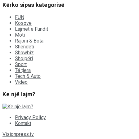
Kërko sipas kategorisë
FUN
Kosove
Lajmet e Fundit
Moti
Rajoni & Bota
Shëndeti
Showbiz
Shqipëri
Sport
Të tjera
Tech & Auto
Video
Ke një lajm?
Privacy Policy
Kontakt
Visionpress.tv