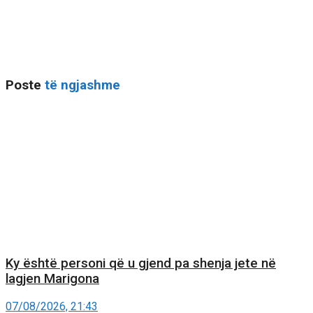
Poste
të ngjashme
Ky është personi që u gjend pa shenja jete në
lagjen Marigona
07/08/2026, 21:43