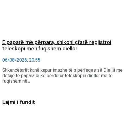
E paparë më përpara, shikoni çfarë regjistroi
teleskopi më i fuqishëm diellor
06/08/2026, 20:55
Shkencëtarët kanë kapur imazhe të sipërfaqes së Diellit me
detaje të papara duke përdorur teleskopin diellor më të
fuqishëm në...
Lajmi i fundit