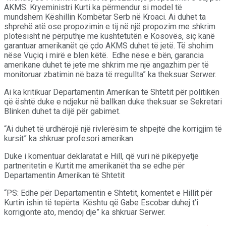
AKMS. Kryeministri Kurti ka përmendur si model të
mundshëm Këshillin Kombëtar Serb në Kroaci. Ai duhet ta
shprehë atë ose propozimin e tij në një propozim me shkrim
plotësisht në përputhje me kushtetutën e Kosovës, siç kanë
garantuar amerikanët që çdo AKMS duhet të jetë. Të shohim
nëse Vuçiq i mirë e blen këtë. Edhe nëse e bën, garancia
amerikane duhet të jetë me shkrim me një angazhim për të
monitoruar zbatimin në baza të rregullta” ka theksuar Serwer.
Ai ka kritikuar Departamentin Amerikan të Shtetit për politikën
që është duke e ndjekur në ballkan duke theksuar se Sekretari
Blinken duhet ta dijë për gabimet.
“Ai duhet të urdhërojë një rivlerësim të shpejtë dhe korrigjim të
kursit” ka shkruar profesori amerikan.
Duke i komentuar deklaratat e Hill, që vuri në pikëpyetje
partneritetin e Kurtit me amerikanët tha se edhe për
Departamentin Amerikan të Shtetit
“PS: Edhe për Departamentin e Shtetit, komentet e Hillit për
Kurtin ishin të tepërta. Kështu që Gabe Escobar duhej t’i
korrigjonte ato, mendoj dje” ka shkruar Serwer.