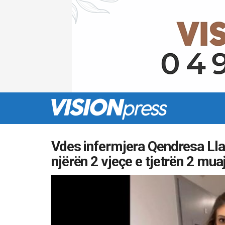
Vdes infermjera Qendresa Llap
njërën 2 vjeçe e tjetrën 2 mua