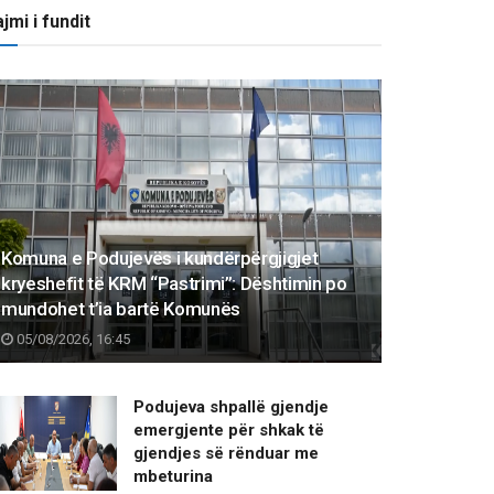
jmi i fundit
Komuna e Podujevës i kundërpërgjigjet
kryeshefit të KRM “Pastrimi”: Dështimin po
mundohet t’ia bartë Komunës
05/08/2026, 16:45
Podujeva shpallë gjendje
emergjente për shkak të
gjendjes së rënduar me
mbeturina