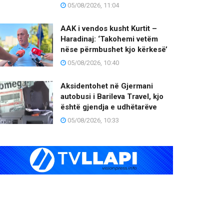
05/08/2026, 11:04
AAK i vendos kusht Kurtit –
Haradinaj: ‘Takohemi vetëm
nëse përmbushet kjo kërkesë’
05/08/2026, 10:40
Aksidentohet në Gjermani
autobusi i Barileva Travel, kjo
është gjendja e udhëtarëve
05/08/2026, 10:33