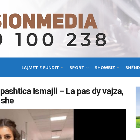
LAJMET E FUNDIT
SPORT
SHOWBIZ
SHËND
ashtica Ismajli – La pas dy vajza,
jshe