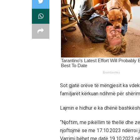
Sot gjatë orëve të mëngjesit ka vdeku
familjarët kërkuan ndihmë për shëri
Lajmin e hidhur e ka dhënë bashkëshor
“Njoftim, me pikëllim të thellë dhe z
njoftojmë se me 17.10.2023 ndërroi 
Varrimi bëhet me datë 19.10.2023 në