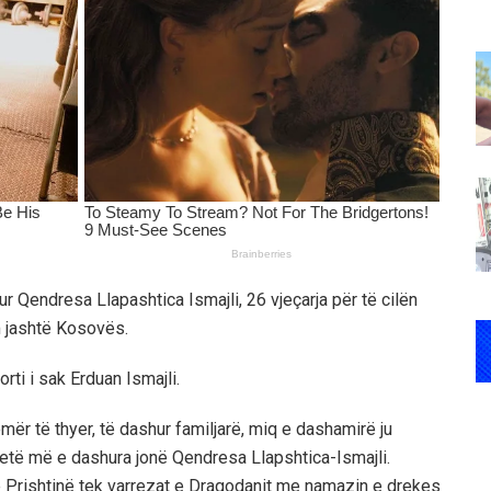
r Qendresa Llapashtica Ismajli, 26 vjeçarja për të cilën
m jashtë Kosovës.
ti i sak Erduan Ismajli.
emër të thyer, të dashur familjarë, miq e dashamirë ju
jetë më e dashura jonë Qendresa Llapshtica-Ismajli.
 Prishtinë tek varrezat e Dragodanit me namazin e drekes