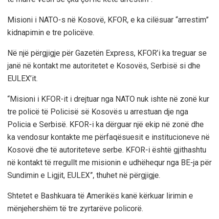
Misioni i NATO-s në Kosovë, KFOR, e ka cilësuar “arrestim”
kidnapimin e tre policëve.
Në një përgjigje për Gazetën Express, KFOR’i ka treguar se
janë në kontakt me autoritetet e Kosovës, Serbisë si dhe
EULEX’it.
“Misioni i KFOR-it i drejtuar nga NATO nuk ishte në zonë kur
tre policë të Policisë së Kosovës u arrestuan dje nga
Policia e Serbisë. KFOR-i ka dërguar një ekip në zonë dhe
ka vendosur kontakte me përfaqësuesit e institucioneve në
Kosovë dhe të autoriteteve serbe. KFOR-i është gjithashtu
në kontakt të rregullt me misionin e udhëhequr nga BE-ja për
Sundimin e Ligjit, EULEX”, thuhet në përgjigje.
Shtetet e Bashkuara të Amerikës kanë kërkuar lirimin e
mënjehershëm të tre zyrtarëve policorë.