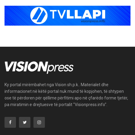
Ky portal mirëmbahet nga Vision sh.p.k.. Materialet dhe
informacionet në këtë portal nuk mund të kopjohen, të shtypen
ose të përdoren për qëllime përfitimi apo në çfarëdo forme tjetër,
pa miratimin e drejtuesve të portalit "Visionpress.info".