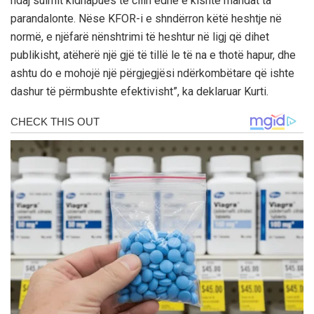
ndaj sulmit kidnapues të cilin edhe e kishte mandat ta
parandalonte. Nëse KFOR-i e shndërron këtë heshtje në
normë, e njëfarë nënshtrimi të heshtur në ligj që dihet
publikisht, atëherë një gjë të tillë le të na e thotë hapur, dhe
ashtu do e mohojë një përgjegjësi ndërkombëtare që ishte
dashur të përmbushte efektivisht”, ka deklaruar Kurti.