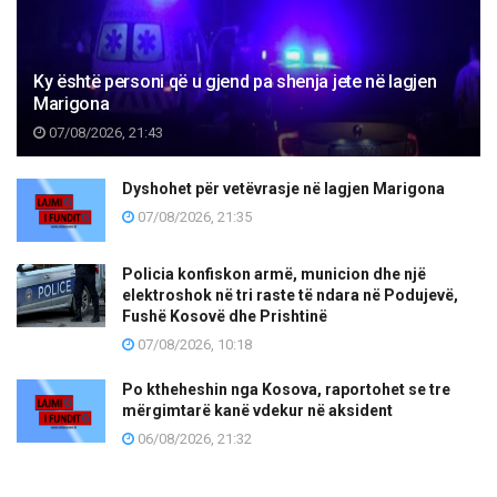
Ky është personi që u gjend pa shenja jete në lagjen
Marigona
07/08/2026, 21:43
Dyshohet për vetëvrasje në lagjen Marigona
07/08/2026, 21:35
Policia konfiskon armë, municion dhe një
elektroshok në tri raste të ndara në Podujevë,
Fushë Kosovë dhe Prishtinë
07/08/2026, 10:18
Po ktheheshin nga Kosova, raportohet se tre
mërgimtarë kanë vdekur në aksident
06/08/2026, 21:32