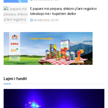
E paparë më përpara, shikoni çfarë regjistroi
teleskopi më i fuqishëm diellor
06/08/2026, 20:55
Lajmi i fundit