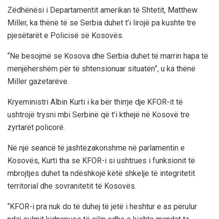
Zëdhënësi i Departamentit amerikan të Shtetit, Matthew
Miller, ka thënë të se Serbia duhet t’i lirojë pa kushte tre
pjesëtarët e Policisë së Kosovës.
“Ne besojmë se Kosova dhe Serbia duhet të marrin hapa të
menjëhershëm për të shtensionuar situatën”, u ka thënë
Miller gazetarëve.
Kryeministri Albin Kurti i ka bër thirrje dje KFOR-it të
ushtrojë trysni mbi Serbinë që t’i kthejë në Kosovë tre
zyrtarët policorë.
Në një seancë të jashtëzakonshme në parlamentin e
Kosovës, Kurti tha se KFOR-i si ushtrues i funksionit të
mbrojtjes duhet ta ndëshkojë këtë shkelje të integritetit
territorial dhe sovranitetit të Kosovës.
“KFOR-i pra nuk do të duhej të jetë i heshtur e as përulur