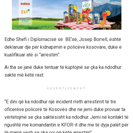
Edhe Shefi i Diplomacisë së BE’së, Josep Borrell, është
deklaruar dje për kidnapimin e policëve kosovare, duke e
kualifikuar atë si “arrestim”.
Ai tha se janë duke tentuar të kuptojnë se çka ka ndodhur
saktë më këtë rast.
ADVERTISEMENT
“E dini që ka ndodhur një incident rreth arrestimit të tre
oficerëve policorë të Kosovës dhe ne jemi duke provuar ta
vërtetojmë se çka saktësisht ka ndodhur. Jemi në kontakt të
ngushtë me komandantin e KFOR-it dhe me të dyja palët për
të marrë vesh se çka çoi në këtë arrestim”.