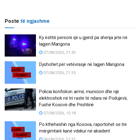
Poste
të ngjashme
Ky është personi që u gjend pa shenja jete në
lagjen Marigona
07/08/2026, 21:43
Dyshohet për vetëvrasje në lagjen Marigona
07/08/2026, 21:35
Policia konfiskon armë, municion dhe një
elektroshok në tri raste të ndara në Podujevë,
Fushë Kosovë dhe Prishtinë
07/08/2026, 10:18
Po ktheheshin nga Kosova, raportohet se tre
mërgimtarë kanë vdekur në aksident
06/08/2026, 21:32