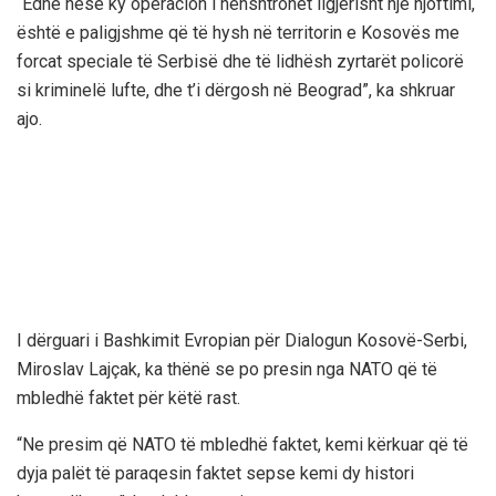
“Edhe nëse ky operacion i nënshtrohet ligjërisht një njoftimi,
është e paligjshme që të hysh në territorin e Kosovës me
forcat speciale të Serbisë dhe të lidhësh zyrtarët policorë
si kriminelë lufte, dhe t’i dërgosh në Beograd”, ka shkruar
ajo.
I dërguari i Bashkimit Evropian për Dialogun Kosovë-Serbi,
Miroslav Lajçak, ka thënë se po presin nga NATO që të
mbledhë faktet për këtë rast.
“Ne presim që NATO të mbledhë faktet, kemi kërkuar që të
dyja palët të paraqesin faktet sepse kemi dy histori