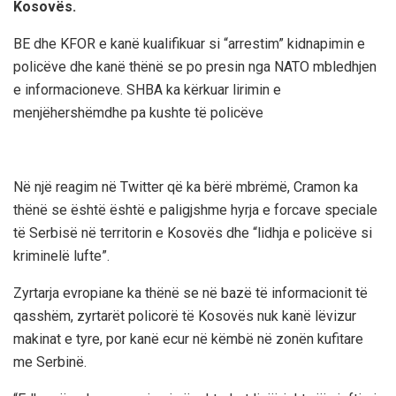
Kosovës.
BE dhe KFOR e kanë kualifikuar si “arrestim” kidnapimin e
policëve dhe kanë thënë se po presin nga NATO mbledhjen
e informacioneve. SHBA ka kërkuar lirimin e
menjëhershëmdhe pa kushte të policëve
Në një reagim në Twitter që ka bërë mbrëmë, Cramon ka
thënë se është është e paligjshme hyrja e forcave speciale
të Serbisë në territorin e Kosovës dhe “lidhja e policëve si
kriminelë lufte”.
Zyrtarja evropiane ka thënë se në bazë të informacionit të
qasshëm, zyrtarët policorë të Kosovës nuk kanë lëvizur
makinat e tyre, por kanë ecur në këmbë në zonën kufitare
me Serbinë.