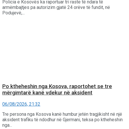
Policia e Kosovës ka raportuar tri raste të ndara të
armëmbajtjes pa autorizim gjatë 24 orëve të fundit, në
Podujevë,...
Po ktheheshin nga Kosova, raportohet se tre
mërgimtarë kanë vdekur në aksident
06/08/2026, 21:32
Tre persona nga Kosova kanë humbur jetën tragjikisht në një
aksident trafiku të ndodhur në Gjermani, teksa po ktheheshin
nga...