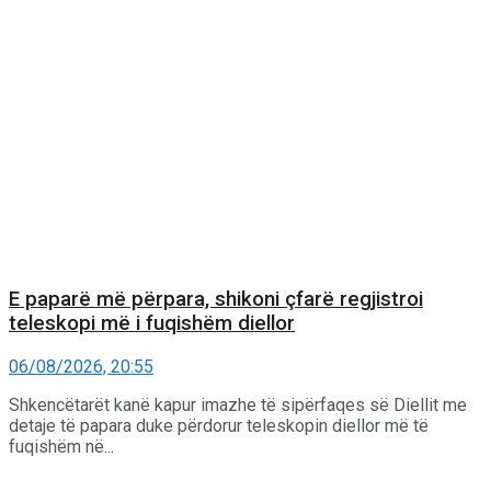
E paparë më përpara, shikoni çfarë regjistroi
teleskopi më i fuqishëm diellor
06/08/2026, 20:55
Shkencëtarët kanë kapur imazhe të sipërfaqes së Diellit me
detaje të papara duke përdorur teleskopin diellor më të
fuqishëm në...