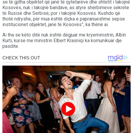
se të gjitha objektet që janë të qytetarëve dhe shtetit i takojnë
Kosovës, nuk i takojnë bandave, as atyre shërbimeve sekrete
të Rusisë dhe Serbisë, por i takojnë Kosovës. Kushdo që
thotë ndryshe, për mua është diçka e papranueshme sepse
institucionet objektet, janë të Kosovës”, ka thënë ai.
Ai tha se këto ditë nuk është dëgjuar me kryeministrin, Albin
Kurti, kurse me ministrin Elbert Krasniqi ka komunikuar dje
pasdite.