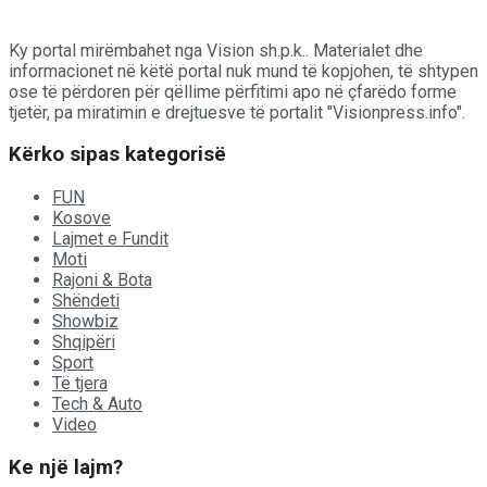
Ky portal mirëmbahet nga Vision sh.p.k.. Materialet dhe
informacionet në këtë portal nuk mund të kopjohen, të shtypen
ose të përdoren për qëllime përfitimi apo në çfarëdo forme
tjetër, pa miratimin e drejtuesve të portalit "Visionpress.info".
Kërko sipas kategorisë
FUN
Kosove
Lajmet e Fundit
Moti
Rajoni & Bota
Shëndeti
Showbiz
Shqipëri
Sport
Të tjera
Tech & Auto
Video
Ke një lajm?