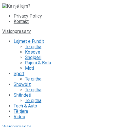
Privacy Policy
Kontakt
Visionpress.tv
Lajmet e Fundit
Të gjitha
Kosove
Shqipëri
Rajoni & Bota
Moti
Sport
Të gjitha
Showbiz
Të gjitha
Shëndeti
Të gjitha
Tech & Auto
Të tjera
Video
Visionpress.tv