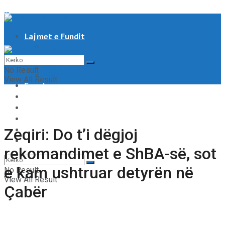
Lajmet e Fundit
Kosove
Shqipëri
Rajoni & Bota
No Result
Moti
View All Result
Sport
Showbiz
Shëndeti
Të tjera
Tech & Auto
Zeqiri: Do t’i dëgjoj
Video
rekomandimet e ShBA-së, sot
e kam ushtruar detyrën në
No Result
View All Result
Çabër