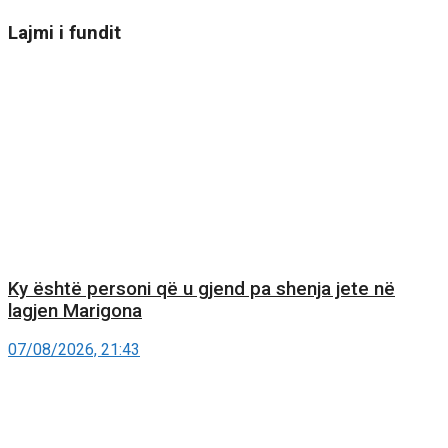
Lajmi i fundit
Ky është personi që u gjend pa shenja jete në
lagjen Marigona
07/08/2026, 21:43