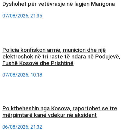
Dyshohet për vetëvrasje në lagjen Marigona
07/08/2026, 21:35
Policia konfiskon armë, municion dhe një
elektroshok në tri raste të ndara në Podujevë,
Fushë Kosovë dhe Prishtinë
07/08/2026, 10:18
Po ktheheshin nga Kosova, raportohet se tre
mërgimtarë kanë vdekur në aksident
06/08/2026, 21:32