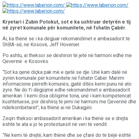
Kryetari i Zubin Potokut, sot e ka ushtruar detyrën e tij
në zyret komunale për komunitete, në fshatin Çabër.
Ai, ka thënë se i ka dëgjuar rekomandimet e ambasadorit të
ShBA-së, në Kosovë, Jeff Hovenier.
Po ashtu, ai theksoi se dëshiron të jetë në harmoni edhe me
Qeverinë e Kosovës.
“Sot ka qenë diçka pak më e qetë se dje. Unë kam dalë në
zyrën komunale për komunitete në fshatin Cabër. Marirm
informacione përreth komunës, gjatë ditës kemi punu në ato
zyre. Ne do t’i dëgjojmë edhe rekomandimet e ambasadorit
amerikan. I kemi disa obligime tona, unë i kam kompetencat
kushtetuese, por dëshiroj të jemi në harmoni me Qeverinë dhe
ndërkombëtarët”, ka thënë ai në Dukagjini.
Zeqiri theksoi ambasadorit amerikan i ka thënë se e drejta
është te ata e jo te protestuesit në veri të vendit.
“Ne kemi të drejtë, kam thënë dhe se çfarë do të bëjë është