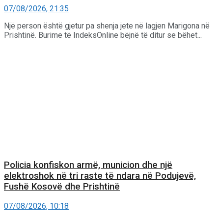
07/08/2026, 21:35
Një person është gjetur pa shenja jete në lagjen Marigona në
Prishtinë. Burime të IndeksOnline bëjnë të ditur se bëhet...
Policia konfiskon armë, municion dhe një
elektroshok në tri raste të ndara në Podujevë,
Fushë Kosovë dhe Prishtinë
07/08/2026, 10:18